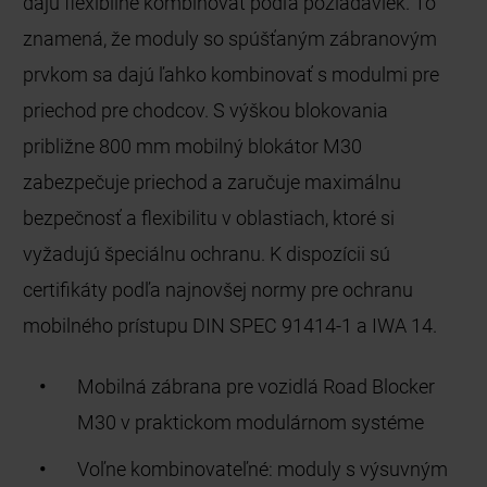
dajú flexibilne kombinovať podľa požiadaviek. To
znamená, že moduly so spúšťaným zábranovým
prvkom sa dajú ľahko kombinovať s modulmi pre
priechod pre chodcov. S výškou blokovania
približne 800 mm mobilný blokátor M30
zabezpečuje priechod a zaručuje maximálnu
bezpečnosť a flexibilitu v oblastiach, ktoré si
vyžadujú špeciálnu ochranu. K dispozícii sú
certifikáty podľa najnovšej normy pre ochranu
mobilného prístupu DIN SPEC 91414-1 a IWA 14.
Mobilná zábrana pre vozidlá Road Blocker
M30 v praktickom modulárnom systéme
Voľne kombinovateľné: moduly s výsuvným