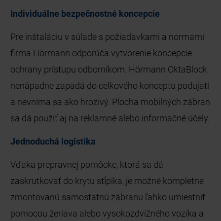
Individuálne bezpečnostné koncepcie
Pre inštaláciu v súlade s požiadavkami a normami
firma Hörmann odporúča vytvorenie koncepcie
ochrany prístupu odborníkom. Hörmann OktaBlock
nenápadne zapadá do celkového konceptu podujatí
a nevníma sa ako hrozivý. Plocha mobilných zábran
sa dá použiť aj na reklamné alebo informačné účely.
Jednoduchá logistika
Vďaka prepravnej pomôcke, ktorá sa dá
zaskrutkovať do krytu stĺpika, je možné kompletne
zmontovanú samostatnú zábranu ľahko umiestniť
pomocou žeriava alebo vysokozdvižného vozíka a