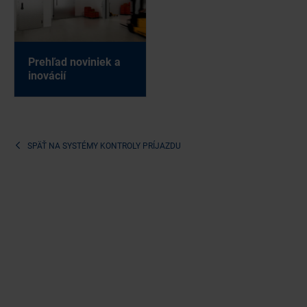
Pre­hľad no­vi­niek a
ino­vá­cií
SPÄŤ NA
SYSTÉMY KONTROLY PRÍJAZDU