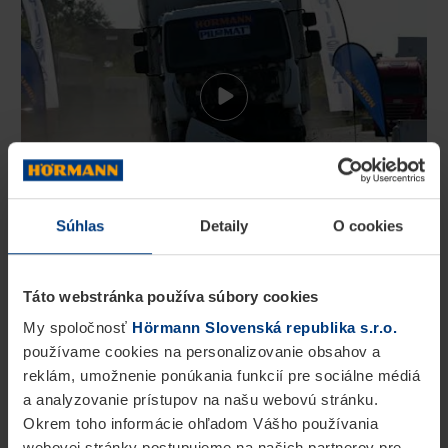
Súhlas
Detaily
O cookies
Účinnosť mobilnej zábrany OktaBlock bola
preukázaná v rámci viacerých nárazových
skúšok.
Táto webstránka používa súbory cookies
My spoločnosť
Hörmann Slovenská republika s.r.o.
Mobilná zábrana spĺňa normy nárazových skúšok
používame cookies na personalizovanie obsahov a
reklám, umožnenie ponúkania funkcií pre sociálne médiá
medzinárodných bezpečnostných noriem BSI
a analyzovanie prístupov na našu webovú stránku.
PAS68:2013 a IWA-14-1:2013. Pri predpísanej
Okrem toho informácie ohľadom Vášho používania
skúške narazí nákladné vozidlo bez ľudskej
webovej stránky postupujeme na našich partnerov pre