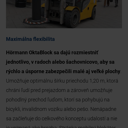
Maximálna flexibilita
Hörmann OktaBlock sa dajú rozmiestniť
jednotlivo, v radoch alebo šachovnicovo, aby sa
rýchlo a úsporne zabezpečili malé aj veľké plochy
.
Umožňuje optimálnu šírku priechodu 1,20 m, ktorá
chráni ľudí pred prejazdom a zároveň umožňuje
pohodlný prechod ľuďom, ktorí sa pohybujú na
bicykli, invalidnom vozíku alebo pešo. Nenápadne
sa začleňuje do celkového konceptu udalostí a nie
je vnímaná ako hrozba. Stránka mobilný blokátor