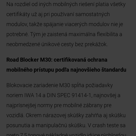
Na rozdiel od iných mobilných riešení platia všetky
certifikáty už aj pri používaní samostatných
modulov, takže spájanie viacerých modulov nie je
potrebné. Tým je zaistená maximálna flexibilita a
neobmedzené únikové cesty bez prekážok.
Road Blocker M30: certifikovaná ochrana
mobilného prístupu podľa najnovšieho štandardu
Blokovacie zariadenie M30 spĺňa požiadavky
noriem IWA 14 a DIN SPEC 91414-1, najnovšej a
najprísnejšej normy pre mobilné zábrany pre
vozidlá. Okrem nárazovej skúšky zahŕňa aj skúšku
posunutia a manipulačnú skúšku. V crash teste sa
preto 7,5 tonové nákladné vozidlo idúce rýchlosťou