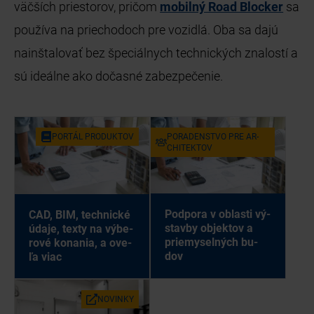
väčších priestorov, pričom
mobilný Road Blocker
sa
používa na priechodoch pre vozidlá. Oba sa dajú
nainštalovať bez špeciálnych technických znalostí a
sú ideálne ako dočasné zabezpečenie.
POR­TÁL PRO­DUK­TOV
PO­RA­DEN­STVO PRE AR­
CHI­TEK­TOV
Pod­po­ra v ob­las­ti vý­
CAD, BIM, tech­nic­ké
stav­by ob­jek­tov a
úda­je, tex­ty na vý­be­
prie­my­sel­ných bu­
ro­vé ko­na­nia, a ove­
dov
ľa viac
NO­VIN­KY