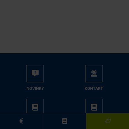
NO­VIN­KY
KON­TAKT
KA­TA­LÓ­GY
ME­DIA­CEN­TRUM