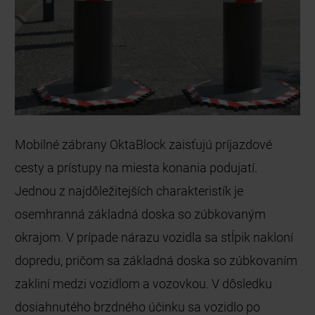
Mobilné zábrany OktaBlock zaisťujú príjazdové
cesty a prístupy na miesta konania podujatí.
Jednou z najdôležitejších charakteristík je
osemhranná základná doska so zúbkovaným
okrajom. V prípade nárazu vozidla sa stĺpik nakloní
dopredu, pričom sa základná doska so zúbkovaním
zakliní medzi vozidlom a vozovkou. V dôsledku
dosiahnutého brzdného účinku sa vozidlo po