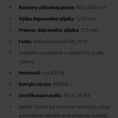
Rozmery základnej platne:
800 x 800 mm
Výška dopravného stĺpika
: 1250 mm
Priemer dopravného stĺpika:
273 mm
Farba:
antracitovo sivá RAL 7016
(voliteľne za príplatok v odtieni RAL podľa
výberu)
Hmotnosť:
cca 450 kg
Energia nárazu
: 986000 J
Certifikované podľa:
SK1B, TR Pol
(podľa Technickej smernice nemeckej polície
pre mobilné zábrany proti prejazdu vozidiel,