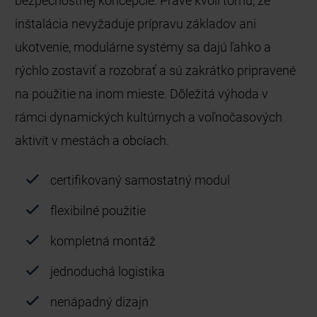
bezpečnostnej koncepcie. Práve kvôli tomu, že
inštalácia nevyžaduje prípravu základov ani
ukotvenie, modulárne systémy sa dajú ľahko a
rýchlo zostaviť a rozobrať a sú zakrátko pripravené
na použitie na inom mieste. Dôležitá výhoda v
rámci dynamických kultúrnych a voľnočasových
aktivít v mestách a obcíach.
certifikovaný samostatný modul
flexibilné použitie
kompletná montáž
jednoduchá logistika
nenápadný dizajn