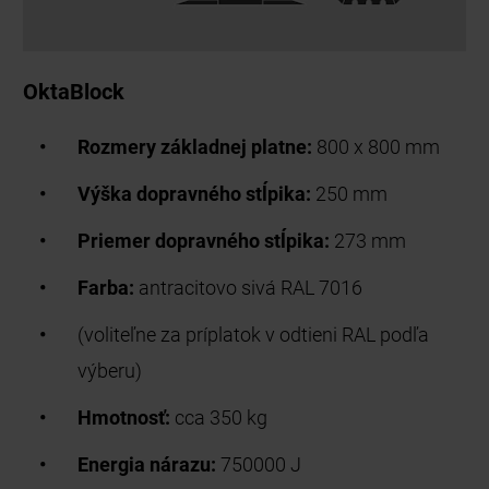
OktaBlock
Rozmery základnej platne:
800 x 800 mm
Výška dopravného stĺpika:
250 mm
Priemer dopravného stĺpika:
273 mm
Farba:
antracitovo sivá RAL 7016
(voliteľne za príplatok v odtieni RAL podľa
výberu)
Hmotnosť:
cca 350 kg
Energia nárazu:
750000 J