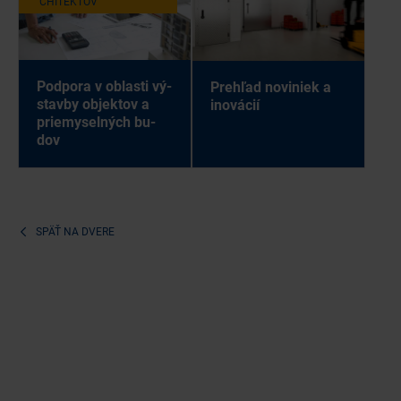
CHI­TEK­TOV
Pod­po­ra v ob­las­ti vý­
Pre­hľad no­vi­niek a
stav­by ob­jek­tov a
ino­vá­cií
prie­my­sel­ných bu­
dov
SPÄŤ NA
DVERE