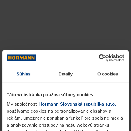
Urobte si
prehl'ad
Hliníkové a oceľové prvky z rúrkového rámu
pre všetky požiadavky vo výstavbe objektov
Súhlas
Detaily
O cookies
Táto webstránka používa súbory cookies
My spoločnosť
Hörmann Slovenská republika s.r.o.
používame cookies na personalizovanie obsahov a
reklám, umožnenie ponúkania funkcií pre sociálne médiá
a analyzovanie prístupov na našu webovú stránku.