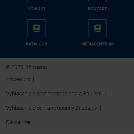
NO­VIN­KY
KON­TAKT
KA­TA­LÓ­GY
ME­DIA­CEN­TRUM
© 2026 Hörmann
Impresum
Vyhlásenie o parametroch podľa BauPVO
Vyhlásenie o ochrane osobných údajov
Disclaimer