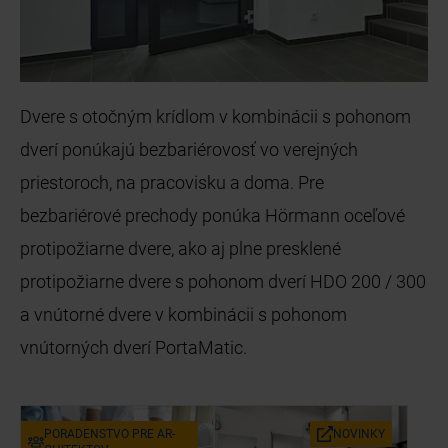
Dvere s otočným krídlom v kombinácii s pohonom
dverí ponúkajú bezbariérovosť vo verejných
priestoroch, na pracovisku a doma. Pre
bezbariérové prechody ponúka Hörmann oceľové
protipožiarne dvere, ako aj plne presklené
protipožiarne dvere s pohonom dverí HDO 200 / 300
a vnútorné dvere v kombinácii s pohonom
vnútorných dverí PortaMatic.
PO­RA­DEN­STVO PRE AR­
NO­VIN­KY