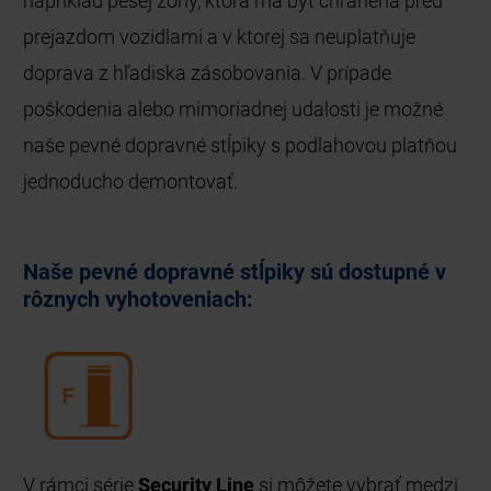
napríklad pešej zóny, ktorá má byť chránená pred
prejazdom vozidlami a v ktorej sa neuplatňuje
doprava z hľadiska zásobovania. V prípade
poškodenia alebo mimoriadnej udalosti je možné
naše pevné dopravné stĺpiky s podlahovou platňou
jednoducho demontovať.
Naše pevné dopravné stĺpiky sú dostupné v
rôznych vyhotoveniach:
V rámci série
Security Line
si môžete vybrať medzi