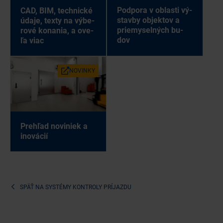
Pod­po­ra v ob­las­ti vý­
CAD, BIM, tech­nic­ké
stav­by ob­jek­tov a
úda­je, tex­ty na vý­be­
prie­my­sel­ných bu­
ro­vé ko­na­nia, a ove­
dov
ľa viac
NO­VIN­KY
Pre­hľad no­vi­niek a
ino­vá­cií
SPÄŤ NA
SYSTÉMY KONTROLY PRÍJAZDU