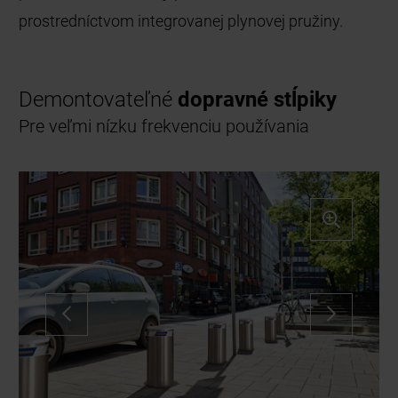
prostredníctvom integrovanej plynovej pružiny.
Demontovateľné
dopravné stĺpiky
Pre veľmi nízku frekvenciu používania
Security Line – Demontovateľné dopravné
stĺpiky