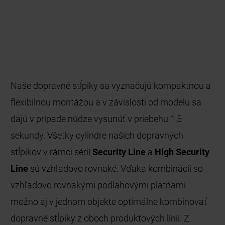
Naše dopravné stĺpiky sa vyznačujú kompaktnou a
flexibilnou montážou a v závislosti od modelu sa
dajú v prípade núdze vysunúť v priebehu 1,5
sekundy. Všetky cylindre našich dopravných
stĺpikov v rámci sérií
Security Line
a
High Security
Line
sú vzhľadovo rovnaké. Vďaka kombinácii so
vzhľadovo rovnakými podlahovými platňami
možno aj v jednom objekte optimálne kombinovať
dopravné stĺpiky z oboch produktových línií. Z