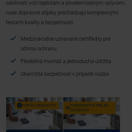
odolnosti voči teplotám a poveternostným vplyvom,
naše dopravné stĺpiky prechádzajú komplexnými
testami kvality a bezpečnosti.
Medzinárodne uznávané certifikáty pre
účinnú ochranu
Flexibilná montáž a jednoduchá údržba
Okamžitá bezpečnosť v prípade núdze
POR­TÁL PRO­DUK­TOV
PO­RA­DEN­STVO PRE AR­
CHI­TEK­TOV