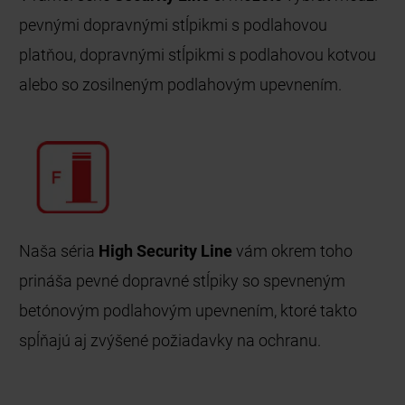
pevnými dopravnými stĺpikmi s podlahovou
platňou, dopravnými stĺpikmi s podlahovou kotvou
alebo so zosilneným podlahovým upevnením.
Naša séria
High Security Line
vám okrem toho
prináša pevné dopravné stĺpiky so spevneným
betónovým podlahovým upevnením, ktoré takto
spĺňajú aj zvýšené požiadavky na ochranu.