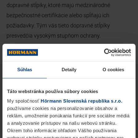
dopravné stĺpiky, ktoré majú medzinárodné
bezpečnostné certifikácie alebo spĺňajú ich
požiadavky. Tým vás tieto dopravné stĺpiky
presvedčia vysokým stupňom ochrany.
Individuálne konfigurovateľné koncepty ovládania
zabezpečujú riešenie kontroly príjazdu na základe
Súhlas
Detaily
O cookies
individuálnych potrieb. Napríklad sa môžete
rozhodnúť pre ovládanie založené na modeli
Táto webstránka používa súbory cookies
Master/Slave, čo znamená, že automatický
My spoločnosť
Hörmann Slovenská republika s.r.o.
dopravný stĺpik ovláda niekoľko ďalších
používame cookies na personalizovanie obsahov a
reklám, umožnenie ponúkania funkcií pre sociálne médiá
automatických dopravných stĺpikov, ktoré
a analyzovanie prístupov na našu webovú stránku.
nasledujú za ním. V závislosti od šírky prejazdu je
Okrem toho informácie ohľadom Vášho používania
webovej stránky postupujeme na našich partnerov pre