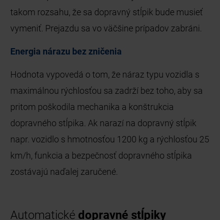
takom rozsahu, že sa dopravný stĺpik bude musieť
vymeniť. Prejazdu sa vo väčšine prípadov zabráni.
Energia nárazu bez zničenia
Hodnota vypovedá o tom, že náraz typu vozidla s
maximálnou rýchlosťou sa zadrží bez toho, aby sa
pritom poškodila mechanika a konštrukcia
dopravného stĺpika. Ak narazí na dopravný stĺpik
napr. vozidlo s hmotnosťou 1200 kg a rýchlosťou 25
km/h, funkcia a bezpečnosť dopravného stĺpika
zostávajú naďalej zaručené.
Automatické
dopravné stĺpiky