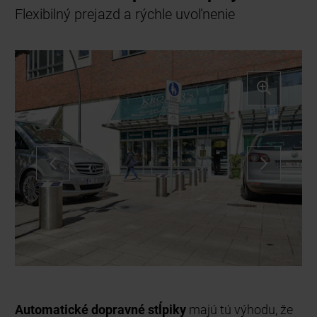
Flexibilný prejazd a rýchle uvoľnenie
Security Line – Automatický dopravný stĺpik
s integrovaným elektromechanickým
pohonom
Automatické dopravné stĺpiky
majú tú výhodu, že