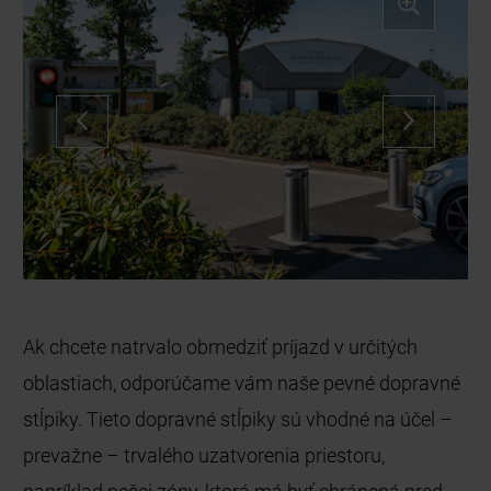
Security Line – Pevné dopravné stĺpiky s
podlahovou kotvou
Ak chcete natrvalo obmedziť príjazd v určitých
oblastiach, odporúčame vám naše pevné dopravné
stĺpiky. Tieto dopravné stĺpiky sú vhodné na účel –
prevažne – trvalého uzatvorenia priestoru,