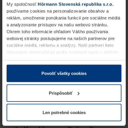
My spoločnosť
Hörmann Slovenská republika s.r.o.
používame cookies na personalizovanie obsahov a
reklám, umožnenie ponúkania funkcií pre sociálne médiá
a analyzovanie prístupov na našu webovú stránku.
Okrem toho informácie ohľadom Vášho používania
webovej stránky postupujeme na našich partnerov pre
sociálne médiá, reklamu a analýzy. Naši partneri tieto
informácie zhromažďujú podľa možnosti spolu s ďalšími
údajmi, ktoré ste im dali k dispozícii alebo ste ich zbierali
v rámci Vášho využívania služieb.
Z právneho hľadiska môžeme cookies ukladať na Vašom
Povoliť všetky cookies
zariadení, keď sú tieto bezpodmienečne potrebné na
prevádzku tejto stránky. Pre všetky ostatné typy cookie
Prispôsobiť
potrebujeme Vaše povolenie. Vaše povolenie môžete
kedykoľvek zmeniť alebo odvolať vo vysvetlení cookie
na stránke
Vyhlásenie o ochrane osobných údajov
Len potrebné cookies
našej webovej stránky.