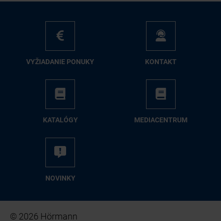
VY­ŽIA­DA­NIE PO­NU­KY
KON­TAKT
KA­TA­LÓ­GY
ME­DIA­CEN­TRUM
NO­VIN­KY
© 2026 Hörmann