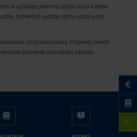
kona si vyžaduje písomný súhlas autora alebo
užitie. Komerčné využitie nášho obsahu bez
epochádza od poskytovateľa. Príspevky tretích
e akékoľvek porušenie autorského zákona,
IA­CEN­TRUM
NO­VIN­KY