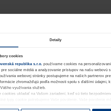
om
Detaily
zodpovedáme za vlastný obsah týchto webových stránok p
meckého zákona o telemédiách (TMG) však poskytovatelia 
bory cookies
ácie alebo hľadať dôkazy, ktoré poukazujú na nezákonné a
enská republika s.r.o.
používame cookies na personalizovani
 pre sociálne médiá a analyzovanie prístupov na našu webovú 
sa odstraňovania informácií alebo blokovania používania 
užívania webovej stránky postupujeme na našich partnerov pre
informácie zhromažďujú podľa možnosti spolu s ďalšími údajmi, kto
čase, keď sa dozvieme o konkrétnom porušení zákona. N
i Vášho využívania služieb.
 cookies ukladať na Vašom zariadení, keď sú tieto bezpodmien
statné typy cookie potrebujeme Vaše povolenie. Vaše povolenie 
cookie na stránke
Vyhlásenie o ochrane osobných údajov
naše