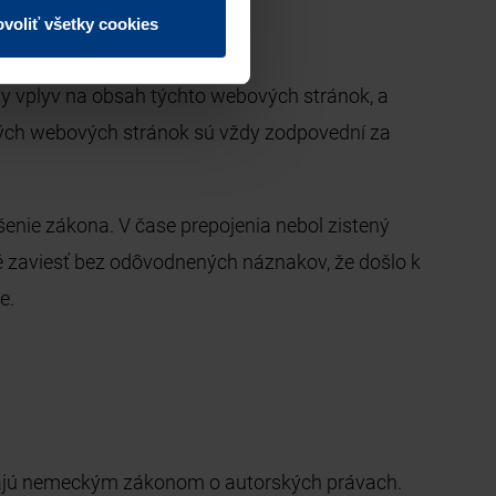
voliť všetky cookies
y vplyv na obsah týchto webových stránok, a
ených webových stránok sú vždy zodpovední za
enie zákona. V čase prepojenia nebol zistený
é zaviesť bez odôvodnených náznakov, že došlo k
e.
hajú nemeckým zákonom o autorských právach.