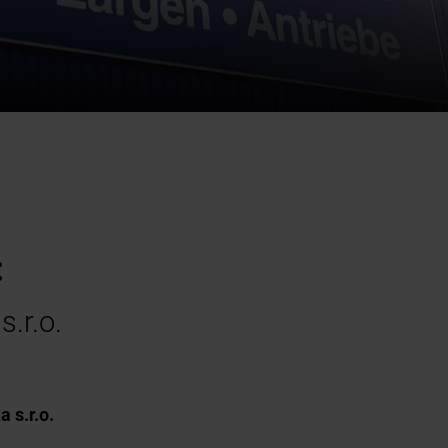
:
.r.o.
 s.r.o.