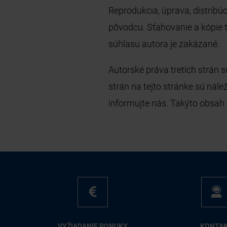
Reprodukcia, úprava, distrib
pôvodcu. Sťahovanie a kópie 
súhlasu autora je zakázané.
Autorské práva tretích strán
strán na tejto stránke sú nále
informujte nás. Takýto obsah
VY­ŽIA­DA­NIE PO­NU­KY
KON­TA