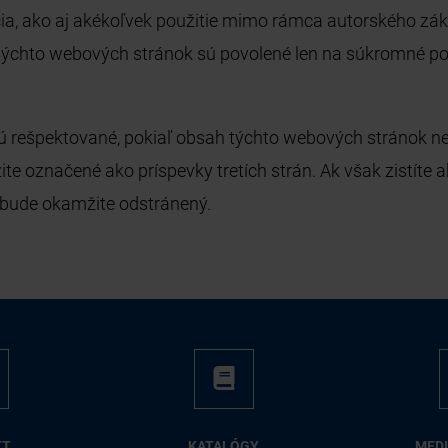
úcia, ako aj akékoľvek použitie mimo rámca autorského zá
týchto webových stránok sú povolené len na súkromné po
 sú rešpektované, pokiaľ obsah týchto webových stránok n
žite označené ako príspevky tretích strán. Ak však zistít
 bude okamžite odstránený.
KT
KA­TA­LÓ­GY
ME­D