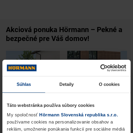
Akciová ponuka Hörmann – Pekné a
bezpečné pre Váš domov!
Súhlas
Detaily
O cookies
Táto webstránka používa súbory cookies
My spoločnosť
Hörmann Slovenská republika s.r.o.
používame cookies na personalizovanie obsahov a
PONUKA GARÁŽOVÝCH BRÁN
Na akciu
reklám, umožnenie ponúkania funkcií pre sociálne médiá