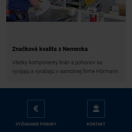
Značková kvalita z Nemecka
Všetky komponenty brán a pohonov sa
vyvíjajú a vyrábajú v samotnej firme Hörmann.
VY­ŽIA­DA­NIE PO­NU­KY
KON­TAKT