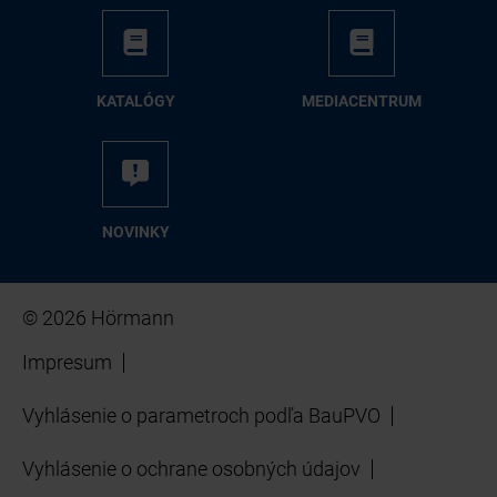
KA­TA­LÓ­GY
ME­DIA­CEN­TRUM
NO­VIN­KY
© 2026 Hörmann
Impresum
Vyhlásenie o parametroch podľa BauPVO
Vyhlásenie o ochrane osobných údajov