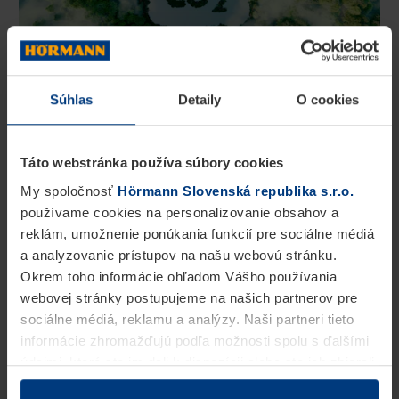
Súhlas
Detaily
O cookies
Myslíme a konáme ekologicky
Táto webstránka používa súbory cookies
Ako rodinný podnik si uvedomujeme
My spoločnosť
Hörmann Slovenská republika s.r.o.
zodpovednosť za ďalšie generácie, a preto
používame cookies na personalizovanie obsahov a
štandardne
ponúkame CO2 neutrálne
reklám, umožnenie ponúkania funkcií pre sociálne médiá
a analyzovanie prístupov na našu webovú stránku.
výrobky pre výstavbu bytov
. Spoločnosť
Okrem toho informácie ohľadom Vášho používania
Hörmann sa zameriava na
zníženie a
webovej stránky postupujeme na našich partnerov pre
predchádzanie emisiám pomocou stratégie
.
sociálne médiá, reklamu a analýzy. Naši partneri tieto
Celú našu spotrebu elektrickej energie vo
informácie zhromažďujú podľa možnosti spolu s ďalšími
údajmi, ktoré ste im dali k dispozícii alebo ste ich zbierali
všetkých európskych pobočkách pokrývame
v rámci Vášho využívania služieb.
100 % zelenou energiou