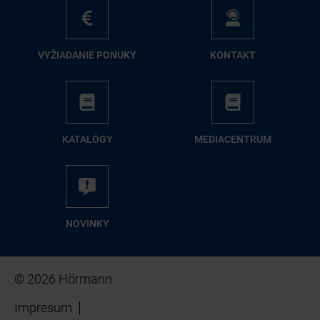
VY­ŽIA­DA­NIE PO­NU­KY
KON­TAKT
KA­TA­LÓ­GY
ME­DIA­CEN­TRUM
NO­VIN­KY
© 2026 Hörmann
Impresum