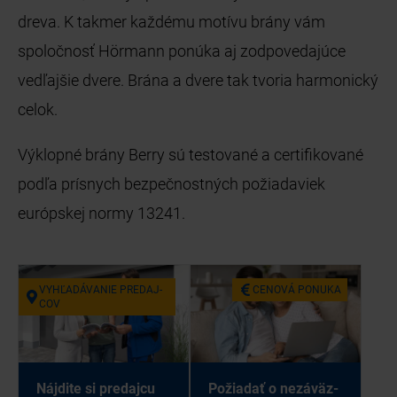
dreva. K takmer každému motívu brány vám
spoločnosť Hörmann ponúka aj zodpovedajúce
vedľajšie dvere. Brána a dvere tak tvoria harmonický
celok.
Výklopné brány Berry sú testované a certifikované
podľa prísnych bezpečnostných požiadaviek
európskej normy 13241.
VY­HĽA­DÁ­VA­NIE PRE­DAJ­
CE­NO­VÁ PO­NU­KA
COV
Náj­di­te si pre­daj­cu
Po­žia­dať o ne­zá­väz­