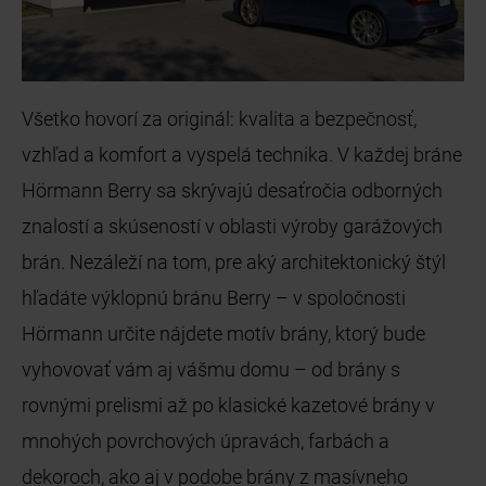
Všetko hovorí za originál: kvalita a bezpečnosť,
vzhľad a komfort a vyspelá technika. V každej bráne
Hörmann Berry sa skrývajú desaťročia odborných
znalostí a skúseností v oblasti výroby garážových
brán. Nezáleží na tom, pre aký architektonický štýl
hľadáte výklopnú bránu Berry – v spoločnosti
Hörmann určite nájdete motív brány, ktorý bude
vyhovovať vám aj vášmu domu – od brány s
rovnými prelismi až po klasické kazetové brány v
mnohých povrchových úpravách, farbách a
dekoroch, ako aj v podobe brány z masívneho