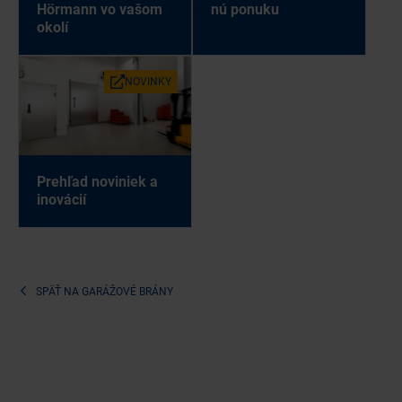
Hör­mann vo va­šom
nú po­nu­ku
oko­lí
NO­VIN­KY
Pre­hľad no­vi­niek a
ino­vá­cií
SPÄŤ NA
GARÁŽOVÉ BRÁNY