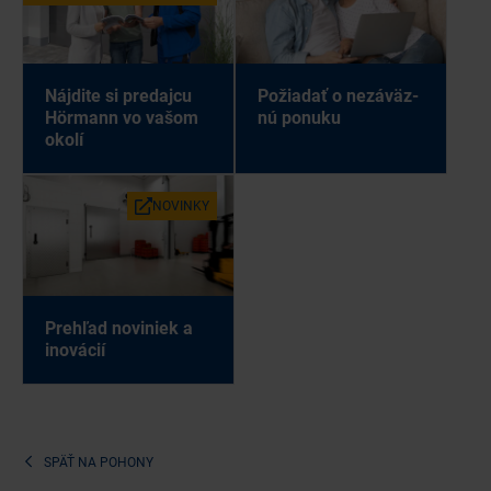
Náj­di­te si pre­daj­cu
Po­žia­dať o ne­zá­väz­
Hör­mann vo va­šom
nú po­nu­ku
oko­lí
NO­VIN­KY
Pre­hľad no­vi­niek a
ino­vá­cií
SPÄŤ NA
POHONY