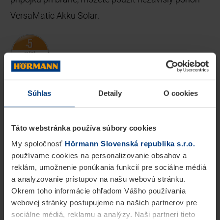
VersaMatic Akku Solar.
Súhlas
Detaily
O cookies
Porovnanie
našich výrobkov
Prehľad všetkých detailov
Táto webstránka používa súbory cookies
My spoločnosť
Hörmann Slovenská republika s.r.o.
RotaMatic
používame cookies na personalizovanie obsahov a
reklám, umožnenie ponúkania funkcií pre sociálne médiá
RotaMatic P
a analyzovanie prístupov na našu webovú stránku.
Okrem toho informácie ohľadom Vášho používania
webovej stránky postupujeme na našich partnerov pre
RotaMatic PL
sociálne médiá, reklamu a analýzy. Naši partneri tieto