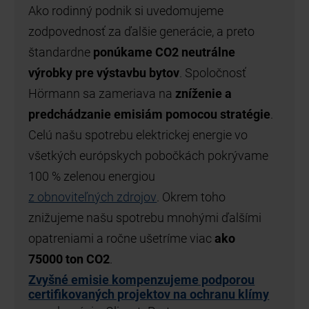
Ako rodinný podnik si uvedomujeme
zodpovednosť za ďalšie generácie, a preto
štandardne
ponúkame CO2 neutrálne
výrobky pre výstavbu bytov
. Spoločnosť
Hörmann sa zameriava na
zníženie a
predchádzanie emisiám pomocou stratégie
.
Celú našu spotrebu elektrickej energie vo
všetkých európskych pobočkách pokrývame
100 % zelenou energiou
z obnoviteľných zdrojov
. Okrem toho
znižujeme našu spotrebu mnohými ďalšími
opatreniami a ročne ušetríme viac
ako
75000 ton CO2
.
Zvyšné emisie kompenzujeme podporou
certifikovaných projektov na ochranu klímy