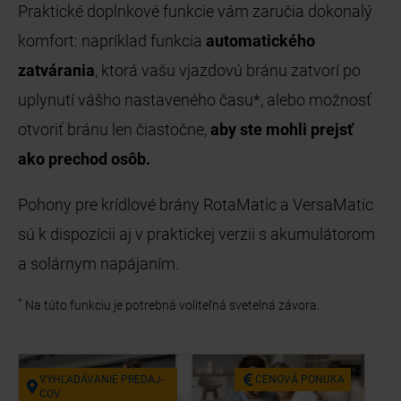
Praktické doplnkové funkcie vám zaručia dokonalý
komfort: napríklad funkcia
automatického
zatvárania
, ktorá vašu vjazdovú bránu zatvorí po
uplynutí vášho nastaveného času*, alebo možnosť
otvoriť bránu len čiastočne,
aby ste mohli prejsť
ako prechod osôb.
Pohony pre krídlové brány RotaMatic a VersaMatic
sú k dispozícii aj v praktickej verzii s akumulátorom
a solárnym napájaním.
*
Na túto funkciu je potrebná voliteľná svetelná závora.
VY­HĽA­DÁ­VA­NIE PRE­DAJ­
CE­NO­VÁ PO­NU­KA
COV