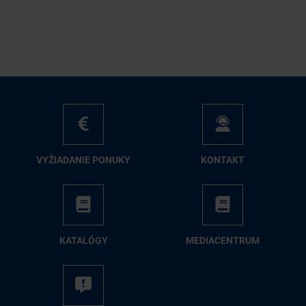
VY­ŽIA­DA­NIE PO­NU­KY
KON­TAKT
KA­TA­LÓ­GY
ME­DIA­CEN­TRUM