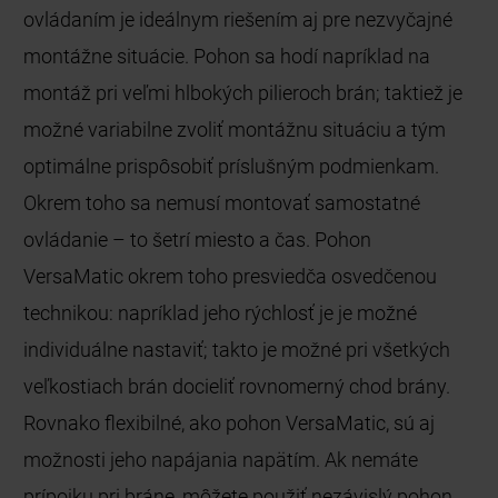
ovládaním je ideálnym riešením aj pre nezvyčajné
montážne situácie. Pohon sa hodí napríklad na
montáž pri veľmi hlbokých pilieroch brán; taktiež je
možné variabilne zvoliť montážnu situáciu a tým
optimálne prispôsobiť príslušným podmienkam.
Okrem toho sa nemusí montovať samostatné
ovládanie – to šetrí miesto a čas. Pohon
VersaMatic okrem toho presviedča osvedčenou
technikou: napríklad jeho rýchlosť je je možné
individuálne nastaviť; takto je možné pri všetkých
veľkostiach brán docieliť rovnomerný chod brány.
Rovnako flexibilné, ako pohon VersaMatic, sú aj
možnosti jeho napájania napätím. Ak nemáte
prípojku pri bráne, môžete použiť nezávislý pohon