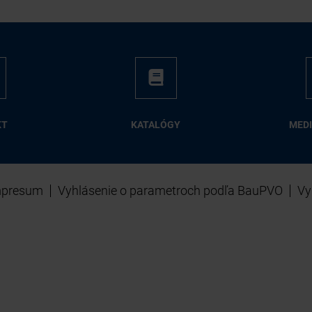
KT
KA­TA­LÓ­GY
ME­D
mpresum
Vyhlásenie o parametroch podľa BauPVO
Vy