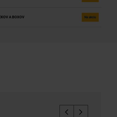
KOV A BOXOV
Na akciu