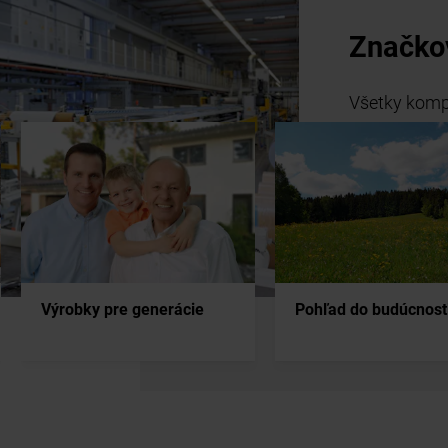
Značko
Všetky komp
vyrábajú v 
Výrobky pre generácie
Pohľad do budúcnost