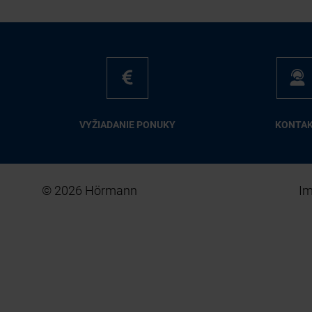
VY­ŽIA­DA­NIE PO­NU­KY
KON­TA
© 2026 Hörmann
I