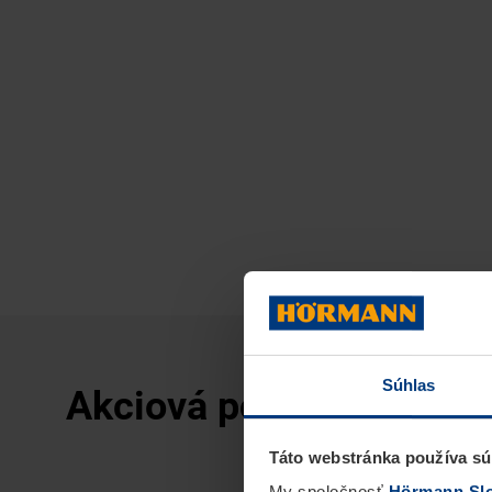
Súhlas
Akciová ponuka Hörman
Táto webstránka používa sú
My spoločnosť
Hörmann Slov