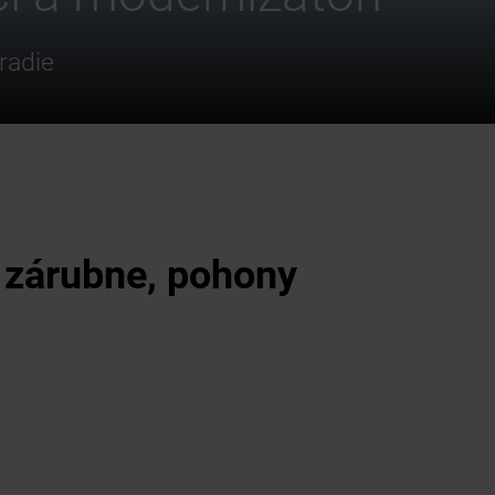
radie
, zárubne, pohony