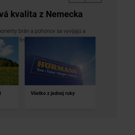
vá kvalita z Nemecka
onenty brán a pohonov sa vyvíjajú a
samotnej firme Hörmann.
i
Všetko z jednej ruky