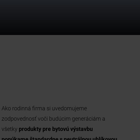
Ako rodinná firma si uvedomujeme
zodpovednosť voči budúcim generáciám a
všetky
produkty pre bytovú výstavbu
ponúkame štandardne s neutrálnou uhlíkovou