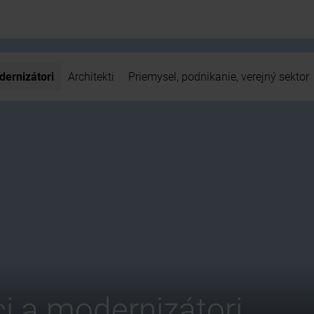
dernizátori
Architekti
Priemysel, podnikanie, verejný sektor
i a modernizátori