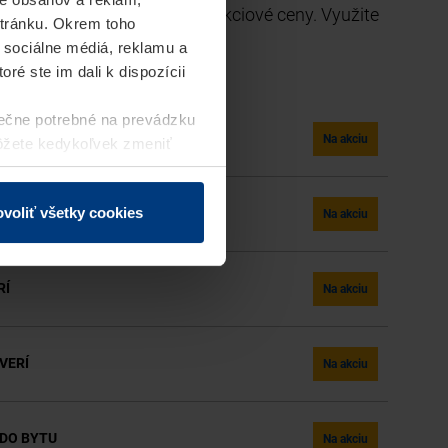
e od európskej jednotky za akciové ceny. Využite
stránku. Okrem toho
trite!
 sociálne médiá, reklamu a
ré ste im dali k dispozícii
ečne potrebné na prevádzku
Na akciu
môžete kedykoľvek zmeniť
j webovej stránky.
voliť všetky cookies
Na akciu
RÍ
Na akciu
VERÍ
Na akciu
DO BYTU
Na akciu