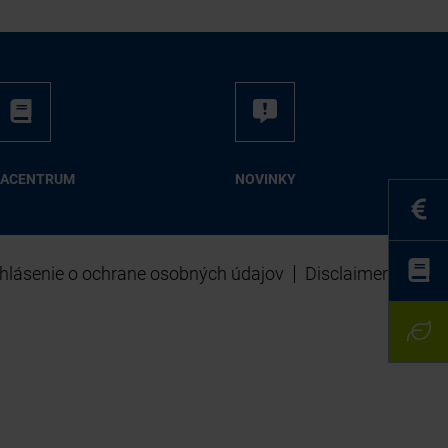
IA­CEN­TRUM
NO­VIN­KY
hlásenie o ochrane osobných údajov
Disclaimer