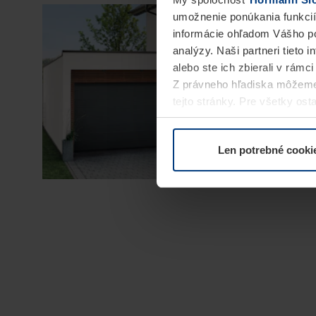
umožnenie ponúkania funkcií
informácie ohľadom Vášho po
analýzy. Naši partneri tieto 
alebo ste ich zbierali v rámc
Z právneho hľadiska môžeme
tejto stránky. Pre všetky o
alebo odvolať vo vysvetlení 
Len potrebné cooki