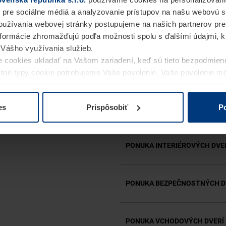
CO₂-neutrálne brány a dver
 pre sociálne médiá a analyzovanie prístupov na našu webovú 
našu ponuku už teraz a uše
užívania webovej stránky postupujeme na našich partnerov pre
informácie zhromažďujú podľa možnosti spolu s ďalšími údajmi, kto
i Vášho využívania služieb.
 cookies ukladať na Vašom zariadení, keď sú tieto bezpodmien
PONUKA GARÁŽOVÝCH BRÁN
statné typy cookie potrebujeme Vaše povolenie. Vaše povolenie 
cookie na stránke
Vyhlásenie o ochrane osobných údajov
naše
es
Prispôsobiť
Po
PONUKA DOMOVÝCH DVERÍ
PONUKA INTERIÉROVÝCH DVE
PONUKA BEZPEČNOSTNÝCH D
PONUKA VCHODOVÝCH DVERÍ 