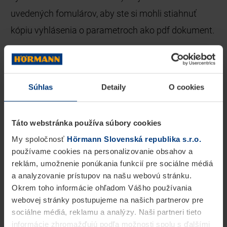
uvedených fomulárov, aby ste si mohli stiahnuť
kópiu vyhlásenia o parametroch ako pdf dokument.
Zadajte, prosím, číslo DOP:
Súhlas
Detaily
O cookies
DOP -
-
Táto webstránka používa súbory cookies
HĽADAŤ
My spoločnosť
Hörmann Slovenská republika s.r.o.
používame cookies na personalizovanie obsahov a
reklám, umožnenie ponúkania funkcií pre sociálne médiá
Zadajte, prosím, výrobné číslo zákazky:
a analyzovanie prístupov na našu webovú stránku.
Okrem toho informácie ohľadom Vášho používania
webovej stránky postupujeme na našich partnerov pre
sociálne médiá, reklamu a analýzy. Naši partneri tieto
informácie zhromažďujú podľa možnosti spolu s ďalšími