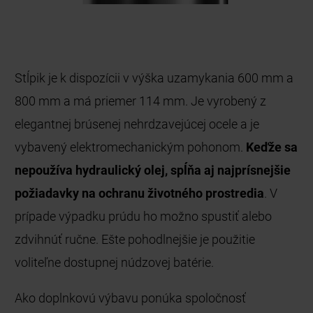
Stĺpik je k dispozícii v výška uzamykania 600 mm a
800 mm a má priemer 114 mm. Je vyrobený z
elegantnej brúsenej nehrdzavejúcej ocele a je
vybavený elektromechanickým pohonom.
Keďže sa
nepoužíva hydraulický olej, spĺňa aj najprísnejšie
požiadavky na ochranu životného prostredia
. V
prípade výpadku prúdu ho možno spustiť alebo
zdvihnúť ručne. Ešte pohodlnejšie je použitie
voliteľne dostupnej núdzovej batérie.
Ako doplnkovú výbavu ponúka spoločnosť