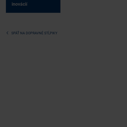
ino­vá­cií
SPÄŤ NA
DOPRAVNÉ STĹPIKY