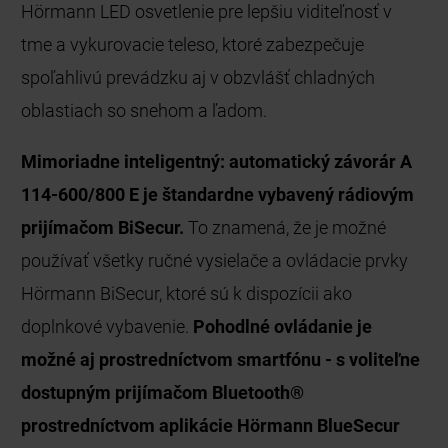
Hörmann LED osvetlenie pre lepšiu viditeľnosť v
tme a vykurovacie teleso, ktoré zabezpečuje
spoľahlivú prevádzku aj v obzvlášť chladných
oblastiach so snehom a ľadom.
Mimoriadne inteligentný: automatický závorár A
114-600/800 E je štandardne vybavený rádiovým
prijímačom BiSecur.
To znamená, že je možné
používať všetky ručné vysielače a ovládacie prvky
Hörmann BiSecur, ktoré sú k dispozícii ako
doplnkové vybavenie.
Pohodlné ovládanie je
možné aj prostredníctvom smartfónu - s voliteľne
dostupným prijímačom Bluetooth®
prostredníctvom aplikácie Hörmann BlueSecur