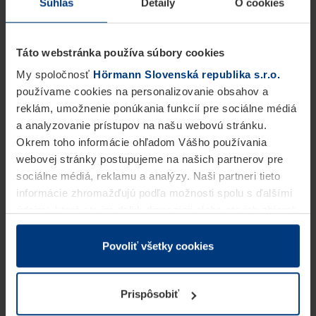
Súhlas
Detaily
O cookies
Šetrné k životnému prostrediu, pretože nie je
potrebný hydraulický olej
Táto webstránka používa súbory cookies
Možnosť kombinácie s pevnými
My spoločnosť
Hörmann Slovenská republika s.r.o.
používame cookies na personalizovanie obsahov a
konštrukčnými stĺpikmi od spoločnosti
reklám, umožnenie ponúkania funkcií pre sociálne médiá
Hörmann
a analyzovanie prístupov na našu webovú stránku.
Okrem toho informácie ohľadom Vášho používania
Súčasťou štandardnej výbavy je: Rádiový
webovej stránky postupujeme na našich partnerov pre
prijímač BiSecur
sociálne médiá, reklamu a analýzy. Naši partneri tieto
informácie zhromažďujú podľa možnosti spolu s ďalšími
Doplnkové vybavenie: diaľkové ovládanie
údajmi, ktoré ste im dali k dispozícii alebo ste ich zbierali
BiSecur a ovládacie prvky, LED osvetlenie,
v rámci Vášho využívania služieb.
Z právneho hľadiska môžeme cookies ukladať na Vašom
Povoliť všetky cookies
vykurovanie, núdzová batéria na preklenutie
zariadení, keď sú tieto bezpodmienečne potrebné na
výpadkov prúdu, prispôsobené logo na kryte
prevádzku tejto stránky. Pre všetky ostatné typy cookie
Prispôsobiť
valca, ovládanie cez smartfón (Bluetooth
potrebujeme Vaše povolenie. Vaše povolenie môžete
kedykoľvek zmeniť alebo odvolať vo vysvetlení cookie