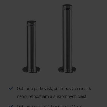
Ochrana parkovísk, prístupových ciest k
nehnuteľnostiam a súkromných ciest
Ochrana proti krádeži pre garáže a