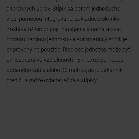
a terénnych úprav. Stĺpik sa potom jednoducho
vloží pomocou integrovanej základovej skrinky.
Zostáva už len pripojiť napájanie a nainštalovať
dodanú riadiacu jednotku - a automatický stĺpik je
pripravený na použitie. Riadiaca jednotka môže byť
umiestnená vo vzdialenosti 15 metrov pomocou
dodaného kábla alebo 30 metrov, ak ju zákazník
predĺži, a môže ovládať až dva stĺpiky.