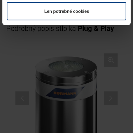
alebo Hörmann Cloud Unit W5-B)
na stránke
Vyhlásenie o ochrane osobných údajov
Len potrebné cookies
našej webovej stránky.
Podrobný popis stĺpika
Plug & Play