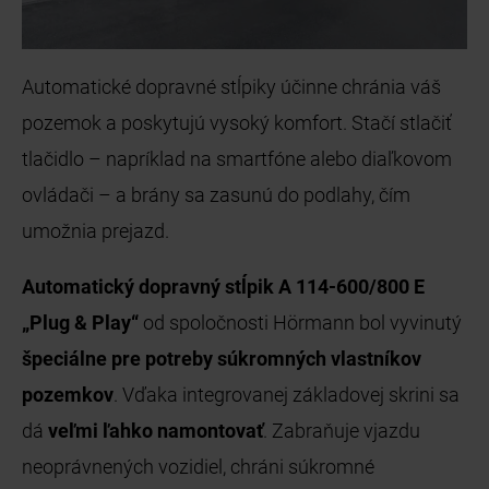
Automatické dopravné stĺpiky účinne chránia váš
pozemok a poskytujú vysoký komfort. Stačí stlačiť
tlačidlo – napríklad na smartfóne alebo diaľkovom
ovládači – a brány sa zasunú do podlahy, čím
umožnia prejazd.
Automatický dopravný stĺpik A 114-600/800 E
„Plug & Play“
od spoločnosti Hörmann bol vyvinutý
špeciálne pre potreby súkromných vlastníkov
pozemkov
. Vďaka integrovanej základovej skrini sa
dá
veľmi ľahko namontovať
. Zabraňuje vjazdu
neoprávnených vozidiel, chráni súkromné