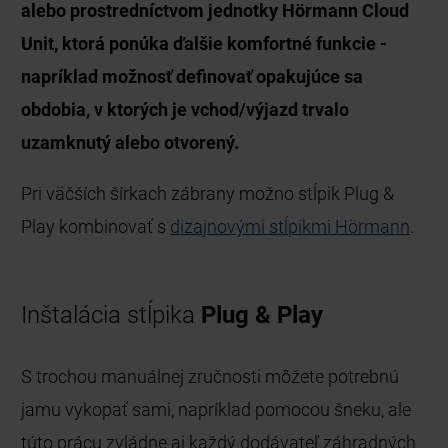
alebo prostredníctvom jednotky Hörmann Cloud
Unit, ktorá ponúka ďalšie komfortné funkcie -
napríklad možnosť definovať opakujúce sa
obdobia, v ktorých je vchod/výjazd trvalo
uzamknutý alebo otvorený.
Pri väčších šírkach zábrany možno stĺpik Plug &
Play kombinovať s
dizajnovými stĺpikmi Hörmann
.
Inštalácia stĺpika
Plug & Play
S trochou manuálnej zručnosti môžete potrebnú
jamu vykopať sami, napríklad pomocou šneku, ale
túto prácu zvládne aj každý dodávateľ záhradných