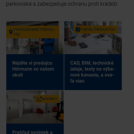
parkoviská a zabezpečuje ochranu proti krádeži.
VY­HĽA­DÁ­VA­NIE PRE­DAJ­
POR­TÁL PRO­DUK­TOV
COV
Náj­di­te si pre­daj­cu
CAD, BIM, tech­nic­ké
Hör­mann vo va­šom
úda­je, tex­ty na vý­be­
oko­lí
ro­vé ko­na­nia, a ove­
ľa viac
NO­VIN­KY
Pre­hľad no­vi­niek a