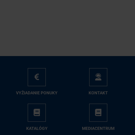
VY­ŽIA­DA­NIE PO­NU­KY
KON­TAKT
KA­TA­LÓ­GY
ME­DIA­CEN­TRUM