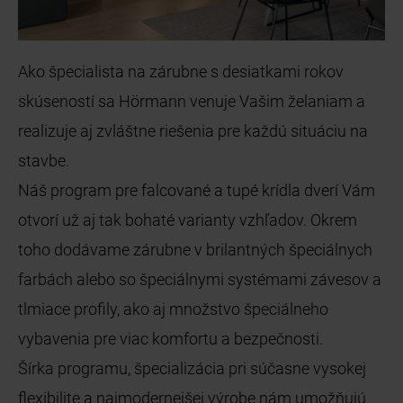
Ako špecialista na zárubne s desiatkami rokov
skúseností sa Hörmann venuje Vašim želaniam a
realizuje aj zvláštne riešenia pre každú situáciu na
stavbe.
Náš program pre falcované a tupé krídla dverí Vám
otvorí už aj tak bohaté varianty vzhľadov. Okrem
toho dodávame zárubne v brilantných špeciálnych
farbách alebo so špeciálnymi systémami závesov a
tlmiace profily, ako aj množstvo špeciálneho
vybavenia pre viac komfortu a bezpečnosti.
Šírka programu, špecializácia pri súčasne vysokej
flexibilite a najmodernejšej výrobe nám umožňujú