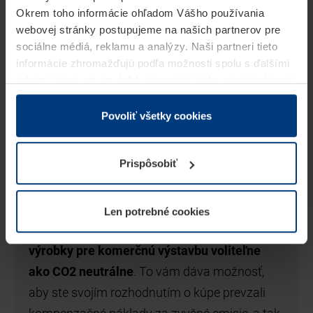
Okrem toho informácie ohľadom Vášho používania
webovej stránky postupujeme na našich partnerov pre
sociálne médiá, reklamu a analýzy. Naši partneri tieto
informácie zhromažďujú podľa možnosti spolu s ďalšími
údajmi, ktoré ste im dali k dispozícii alebo ste ich zbierali
v rámci Vášho využívania služieb.
Z právneho hľadiska môžeme cookies ukladať na Vašom
Povoliť všetky cookies
zariadení, keď sú tieto bezpodmienečne potrebné na
prevádzku tejto stránky. Pre všetky ostatné typy cookie
Myslíme a konáme ekologicky
Prispôsobiť
potrebujeme Vaše povolenie. Vaše povolenie môžete
kedykoľvek zmeniť alebo odvolať vo vysvetlení cookie
Ako rodinný podnik si uvedomujeme svoju
na stránke
Vyhlásenie o ochrane osobných údajov
zodpovednosť za budúce generácie a na
Len potrebné cookies
našej webovej stránky.
požiadanie zákazníka ponúkame
všetky
výrobky pre komerčnú výstavbu voliteľne
ako CO2 neutrálne
. To vám dáva možnosť,
aby ste svojím rozhodnutím o kúpe prevzali