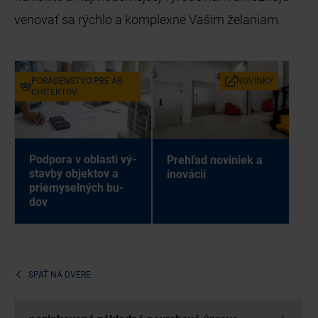
venovať sa rýchlo a komplexne Vašim želaniam.
PO­RA­DEN­STVO PRE AR­
NO­VIN­KY
CHI­TEK­TOV
Pod­po­ra v ob­las­ti vý­
Pre­hľad no­vi­niek a
stav­by ob­jek­tov a
ino­vá­cií
prie­my­sel­ných bu­
dov
SPÄŤ NA
DVERE