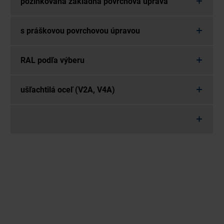
pozinkovaná základná povrchová úprava
s práškovou povrchovou úpravou
RAL podľa výberu
ušľachtilá oceľ (V2A, V4A)