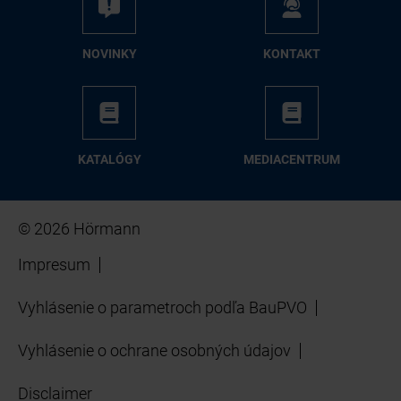
NO­VIN­KY
KON­TAKT
KA­TA­LÓ­GY
ME­DIA­CEN­TRUM
© 2026 Hörmann
Impresum
Vyhlásenie o parametroch podľa BauPVO
Vyhlásenie o ochrane osobných údajov
Disclaimer