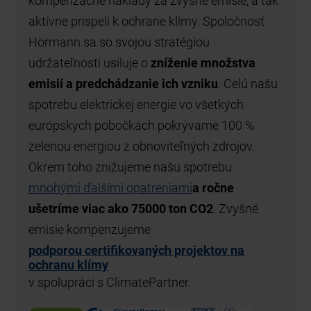
kompenzačné náklady za zvyšné emisie, a tak
aktívne prispeli k ochrane klímy. Spoločnosť
Hörmann sa so svojou stratégiou
udržateľnosti usiluje o
zníženie množstva
emisií a predchádzanie ich vzniku
. Celú našu
spotrebu elektrickej energie vo všetkých
európskych pobočkách pokrývame 100 %
zelenou energiou z obnoviteľných zdrojov.
Okrem toho znižujeme našu spotrebu
mnohými ďalšími opatreniami
a ročne
ušetríme viac ako 75000 ton CO2
. Zvyšné
emisie kompenzujeme
podporou certifikovaných projektov na
ochranu klímy
v spolupráci s ClimatePartner.