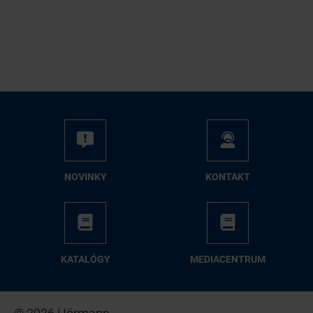
NO­VIN­KY
KON­TAKT
KA­TA­LÓ­GY
ME­DIA­CEN­TRUM