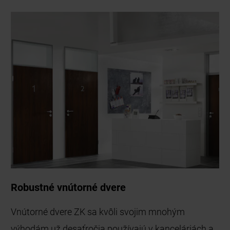
Robustné vnútorné dvere
Vnútorné dvere ZK sa kvôli svojim mnohým
výhodám už desaťročia používajú v kanceláriách a