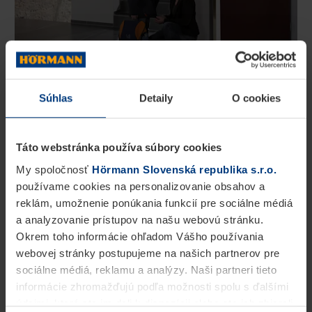
Súhlas
Detaily
O cookies
Bezpečné dvere do bytu
S protipožiarnymi a bezpečnostnými dverami
Táto webstránka používa súbory cookies
Hörmann WAT to bude pre Vás ten správny výber,
My spoločnosť
Hörmann Slovenská republika s.r.o.
napr. pre vchodové dvere do bytu pre bytovky pre
používame cookies na personalizovanie obsahov a
reklám, umožnenie ponúkania funkcií pre sociálne médiá
viac rodín. Robustné oceľové dvere disponujú
a analyzovanie prístupov na našu webovú stránku.
sériovým bezpečnostným a tiež protipožiarnym
Okrem toho informácie ohľadom Vášho používania
vybavením a ponúkajú tak obyvateľom objektu
webovej stránky postupujeme na našich partnerov pre
sociálne médiá, reklamu a analýzy. Naši partneri tieto
pocit bezpečia. Vďaka variantom farieb a vybavenia
informácie zhromažďujú podľa možnosti spolu s ďalšími
sa dodatočne zaistí, že dvere splnia každú
údajmi, ktoré ste im dali k dispozícii alebo ste ich zbierali