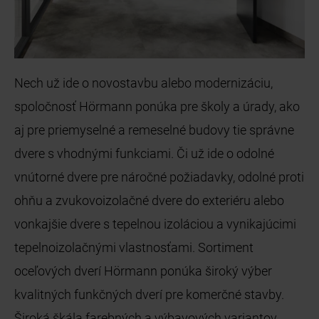
Nech už ide o novostavbu alebo modernizáciu,
spoločnosť Hörmann ponúka pre školy a úrady, ako
aj pre priemyselné a remeselné budovy tie správne
dvere s vhodnými funkciami. Či už ide o odolné
vnútorné dvere pre náročné požiadavky, odolné proti
ohňu a zvukovoizolačné dvere do exteriéru alebo
vonkajšie dvere s tepelnou izoláciou a vynikajúcimi
tepelnoizolačnými vlastnosťami. Sortiment
oceľových dverí Hörmann ponúka široký výber
kvalitných funkčných dverí pre komerčné stavby.
Široká škála farebných a výbavových variantov