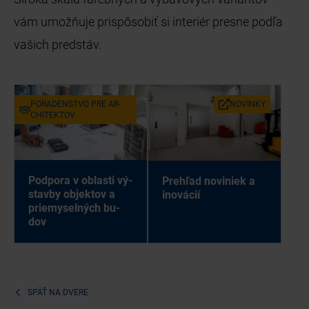
vám umožňuje prispôsobiť si interiér presne podľa
vašich predstáv.
PO­RA­DEN­STVO PRE AR­
NO­VIN­KY
CHI­TEK­TOV
Pod­po­ra v ob­las­ti vý­
Pre­hľad no­vi­niek a
stav­by ob­jek­tov a
ino­vá­cií
prie­my­sel­ných bu­
dov
SPÄŤ NA
DVERE