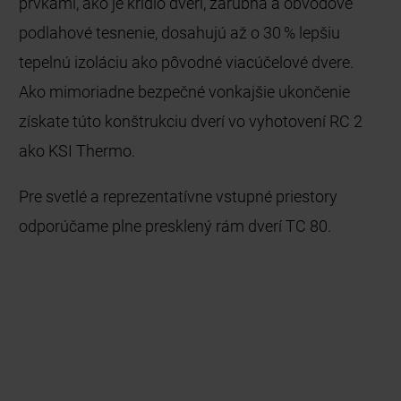
prvkami, ako je krídlo dverí, zárubňa a obvodové
podlahové tesnenie, dosahujú až o 30 % lepšiu
tepelnú izoláciu ako pôvodné viacúčelové dvere.
Ako mimoriadne bezpečné vonkajšie ukončenie
získate túto konštrukciu dverí vo vyhotovení RC 2
ako KSI Thermo.
Pre svetlé a reprezentatívne vstupné priestory
odporúčame plne presklený rám dverí TC 80.