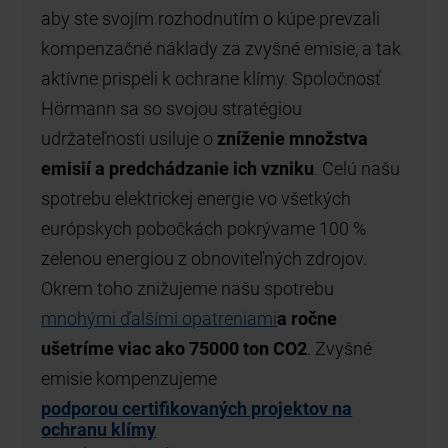
aby ste svojím rozhodnutím o kúpe prevzali
kompenzačné náklady za zvyšné emisie, a tak
aktívne prispeli k ochrane klímy. Spoločnosť
Hörmann sa so svojou stratégiou
udržateľnosti usiluje o
zníženie množstva
emisií a predchádzanie ich vzniku
. Celú našu
spotrebu elektrickej energie vo všetkých
európskych pobočkách pokrývame 100 %
zelenou energiou z obnoviteľných zdrojov.
Okrem toho znižujeme našu spotrebu
mnohými ďalšími opatreniami
a ročne
ušetríme viac ako 75000 ton CO2
. Zvyšné
emisie kompenzujeme
podporou certifikovaných projektov na
ochranu klímy