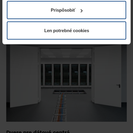
prevádzku tejto stránky. Pre všetky ostatné typy cookie
Prispôsobiť
potrebujeme Vaše povolenie. Vaše povolenie môžete
kedykoľvek zmeniť alebo odvolať vo vysvetlení cookie
na stránke
Vyhlásenie o ochrane osobných údajov
Len potrebné cookies
našej webovej stránky.
Dvere pre dátové centrá