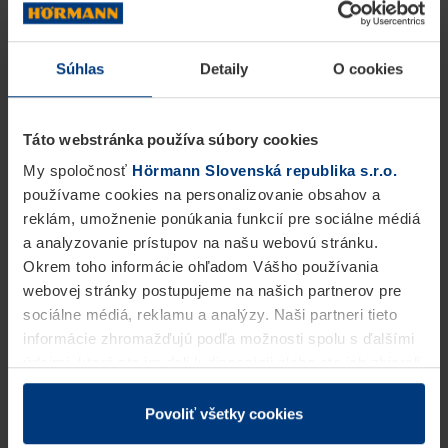
Súhlas
Detaily
O cookies
Táto webstránka používa súbory cookies
Bezpečnostné dvere
My spoločnosť
Hörmann Slovenská republika s.r.o.
používame cookies na personalizovanie obsahov a
Bezpečnosť nadovšetko! Dvere brániace vlámaniu
reklám, umožnenie ponúkania funkcií pre sociálne médiá
firmy Hörmann sa od roku 1999 skúšajú a
a analyzovanie prístupov na našu webovú stránku.
Okrem toho informácie ohľadom Vášho používania
certifikujú podľa európskych noriem DIN ENV 1627
webovej stránky postupujeme na našich partnerov pre
až 1630. 2-krídlové bezpečnostné dvere v triede
sociálne médiá, reklamu a analýzy. Naši partneri tieto
informácie zhromažďujú podľa možnosti spolu s ďalšími
odolnosti voči vetru RC 3 s plne panikovou funkciou
údajmi, ktoré ste im dali k dispozícii alebo ste ich zbierali
podľa normy EN 1125 zabezpečujú Vaše núdzové
v rámci Vášho využívania služieb.
východy spoľahlivo proti pokusom o vlámanie.
Z právneho hľadiska môžeme cookies ukladať na Vašom
Povoliť všetky cookies
zariadení, keď sú tieto bezpodmienečne potrebné na