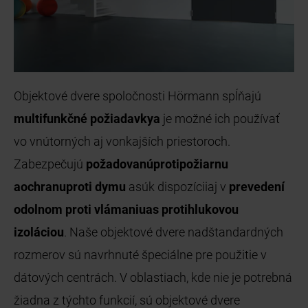
Objektové dvere spoločnosti Hörmann spĺňajú
multifunkčné požiadavkya
je možné ich používať
vo vnútorných aj vonkajších priestoroch.
Zabezpečujú
požadovanúprotipožiarnu
aochranuproti
dymu
asúk dispozíciiaj v
prevedení
odolnom proti vlámaniuas protihlukovou
izoláciou
. Naše objektové dvere nadštandardných
rozmerov sú navrhnuté špeciálne pre použitie v
dátových centrách. V oblastiach, kde nie je potrebná
žiadna z týchto funkcií, sú objektové dvere