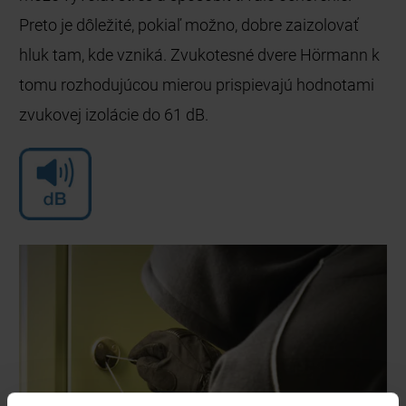
Preto je dôležité, pokiaľ možno, dobre zaizolovať
hluk tam, kde vzniká. Zvukotesné dvere Hörmann k
tomu rozhodujúcou mierou prispievajú hodnotami
zvukovej izolácie do 61 dB.