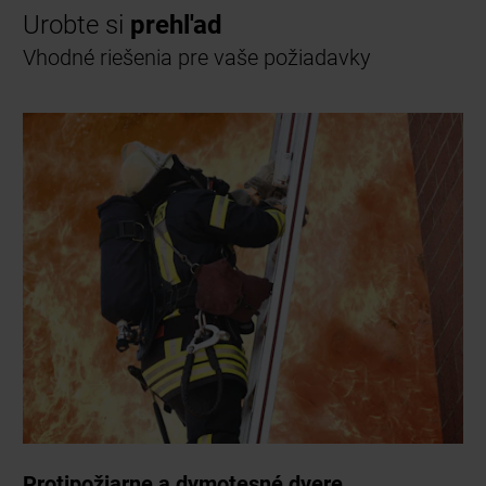
Urobte si
prehl'ad
Vhodné riešenia pre vaše požiadavky
Protipožiarne a dymotesné dvere