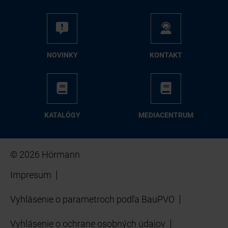
NO­VIN­KY
KON­TAKT
KA­TA­LÓ­GY
ME­DIA­CEN­TRUM
© 2026 Hörmann
Impresum
Vyhlásenie o parametroch podľa BauPVO
Vyhlásenie o ochrane osobných údajov