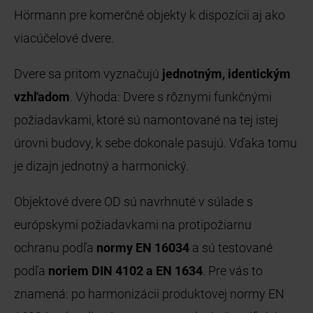
Hörmann pre komerčné objekty k dispozícii aj ako
viacúčelové dvere.
Dvere sa pritom vyznačujú
jednotným, identickým
vzhľadom
. Výhoda: Dvere s rôznymi funkčnými
požiadavkami, ktoré sú namontované na tej istej
úrovni budovy, k sebe dokonale pasujú. Vďaka tomu
je dizajn jednotný a harmonický.
Objektové dvere OD sú navrhnuté v súlade s
európskymi požiadavkami na protipožiarnu
ochranu podľa
normy EN 16034
a sú testované
podľa
noriem DIN 4102 a EN 1634
. Pre vás to
znamená: po harmonizácii produktovej normy EN