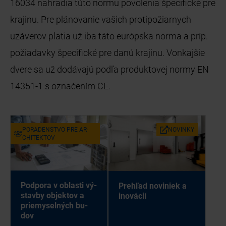
16034 nahradia túto normu povolenia špecifické pre
krajinu. Pre plánovanie vašich protipožiarnych
uzáverov platia už iba táto európska norma a príp.
požiadavky špecifické pre danú krajinu. Vonkajšie
dvere sa už dodávajú podľa produktovej normy EN
14351-1 s označením CE.
PO­RA­DEN­STVO PRE AR­
NO­VIN­KY
CHI­TEK­TOV
Pod­po­ra v ob­las­ti vý­
Pre­hľad no­vi­niek a
stav­by ob­jek­tov a
ino­vá­cií
prie­my­sel­ných bu­
dov