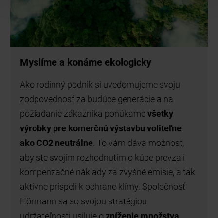
Myslíme a konáme ekologicky
Ako rodinný podnik si uvedomujeme svoju
zodpovednosť za budúce generácie a na
požiadanie zákazníka ponúkame
všetky
výrobky pre komerčnú výstavbu voliteľne
ako CO2 neutrálne
. To vám dáva možnosť,
aby ste svojím rozhodnutím o kúpe prevzali
kompenzačné náklady za zvyšné emisie, a tak
aktívne prispeli k ochrane klímy. Spoločnosť
Hörmann sa so svojou stratégiou
udržateľnosti usiluje o
zníženie množstva