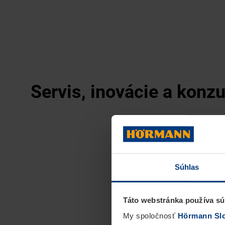
Servis, inovácie a konz
Súhlas
Táto webstránka používa sú
My spoločnosť
Hörmann Slov