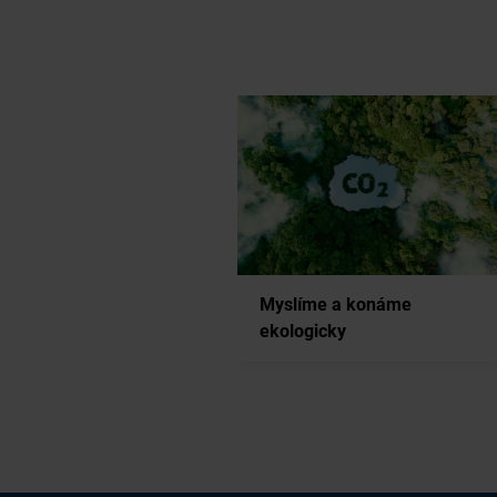
mnohými ďalšími opatreniami
a ročne ušetríme 
ako 75000 ton CO2
podporou certifikovaných projektov na ochranu
Myslíme a konáme
ekologicky