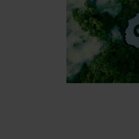
všetky výrobky pre kome
výstavbu voliteľne ako CO2 neutrálne
zníženi
množstva emisií a predchádzanie ich vzniku