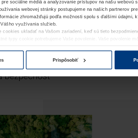
 pre sociálne médiá a analyzovanie prístupov na našu webovú 
užívania webovej stránky postupujeme na našich partnerov pre
informácie zhromažďujú podľa možnosti spolu s ďalšími údajmi, kto
i Vášho využívania služieb.
 cookies ukladať na Vašom zariadení, keď sú tieto bezpodmien
statné typy cookie potrebujeme Vaše povolenie. Vaše povolenie 
cookie na stránke
Vyhlásenie o ochrane osobných údajov
naše
y Hörmann
es
Prispôsobiť
Po
a bezpečnosť