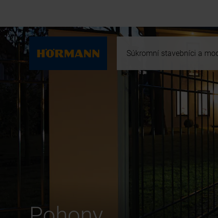
Súkromní stavebníci a mod
Pohony