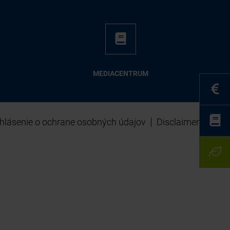
ME­DIA­CEN­TRUM
hlásenie o ochrane osobných údajov
Disclaimer