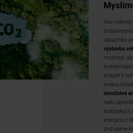
rčnú
e