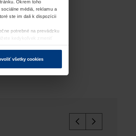
stránku. Okrem toho
 sociálne médiá, reklamu a
ré ste im dali k dispozícii
ečne potrebné na prevádzku
môžete kedykoľvek zmeniť
j webovej stránky.
voliť všetky cookies