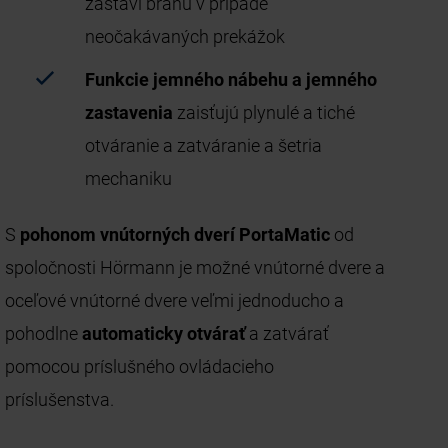
zastaví bránu v prípade
neočakávaných prekážok
Funkcie jemného nábehu a jemného
zastavenia
zaisťujú plynulé a tiché
otváranie a zatváranie a šetria
mechaniku
S
pohonom vnútorných dverí PortaMatic
od
spoločnosti Hörmann je možné vnútorné dvere a
oceľové vnútorné dvere veľmi jednoducho a
pohodlne
automaticky otvárať
a zatvárať
pomocou príslušného ovládacieho
príslušenstva.