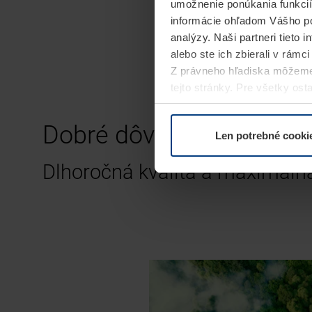
umožnenie ponúkania funkcií
informácie ohľadom Vášho po
analýzy. Naši partneri tieto 
alebo ste ich zbierali v rámc
Z právneho hľadiska môžeme
tejto stránky. Pre všetky o
alebo odvolať vo vysvetlení 
Dobré dôvody pre
pohon
Len potrebné cooki
Dlhoročná kvalita a maximáln