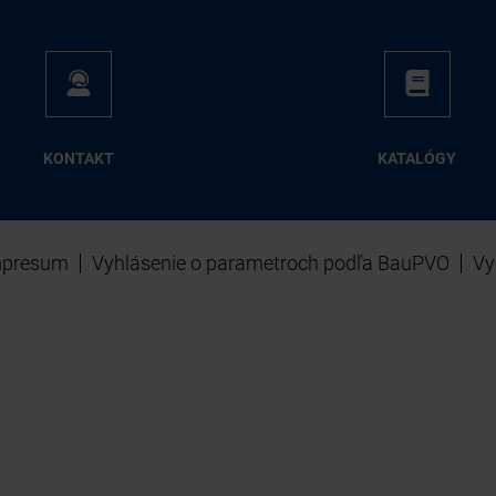
KON­TAKT
KA­TA­LÓ­GY
mpresum
Vyhlásenie o parametroch podľa BauPVO
Vy