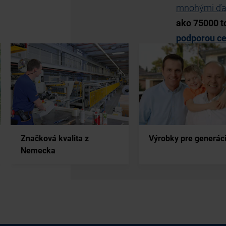
viac
 klímy
Značková kvalita z
Výrobky pre generác
Nemecka