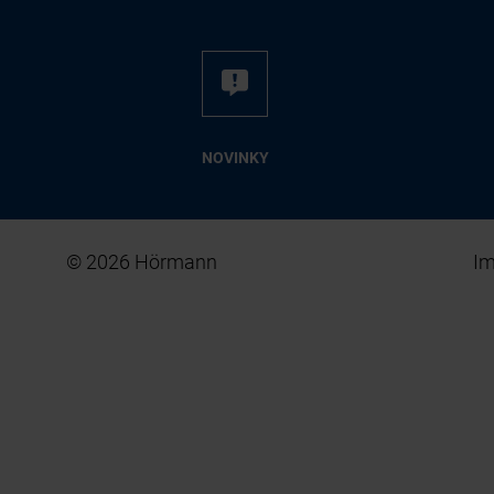
NO­VIN­KY
© 2026 Hörmann
I