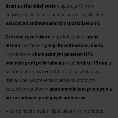
dverí z ušľachtilej ocele
disponujú 40 mm
penovým jadrom a sú určené najmä pre objekty s
náročnými architektonickými požiadavkami.
Drevené kyvné dvere
majú krídla dverí
hrubé
40 mm
vyrobené z
plnej drevotrieskovej dosky.
Kyvné dvere s
kompaktným panelom HPL
odolným proti poškriabaniu
majú
hrúbku 15 mm
a
sú dostupné v rôznych dekoroch so vzhľadom
dreva. Obe vyhotovenia dverí sú skutočným
estetickým prvkom v
gastronomickom priemysle a
pri zariaďovaní predajných priestorov.
V kombinácii s našimi špeciálnymi, mimoriadne