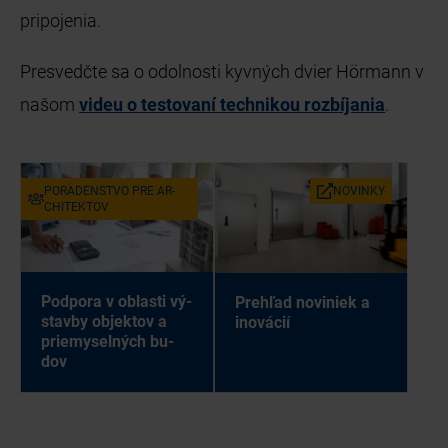
pripojenia.
Presvedčte sa o odolnosti kyvných dvier Hörmann v
našom
videu o testovaní technikou rozbíjania
.
PO­RA­DEN­STVO PRE AR­
NO­VIN­KY
CHI­TEK­TOV
Pod­po­ra v ob­las­ti vý­
Pre­hľad no­vi­niek a
stav­by ob­jek­tov a
ino­vá­cií
prie­my­sel­ných bu­
dov