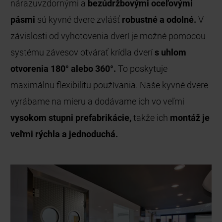
nárazuvzdornými a
bezúdržbovými oceľovými
pásmi
sú kyvné dvere zvlášť
robustné a odolné.
V
závislosti od vyhotovenia dverí je možné pomocou
systému závesov otvárať krídla dverí
s uhlom
otvorenia 180° alebo 360°.
To poskytuje
maximálnu flexibilitu používania. Naše kyvné dvere
vyrábame na mieru a dodávame ich vo veľmi
vysokom stupni prefabrikácie,
takže ich
montáž je
veľmi rýchla a jednoduchá.