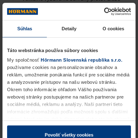
ochrany proti narazeniu, prípadne ďalšie
možnosti vybavenia
Súhlas
Detaily
O cookies
Voliteľný rúrkový prechod pre rúrkové
systémy (napr. v potravinárskom priemysle)
Táto webstránka používa súbory cookies
Vysoký stupeň prefabrikácie a rôzne
My spoločnosť
Hörmann Slovenská republika s.r.o.
možnosti upevnenia v závislosti od typu
používame cookies na personalizovanie obsahov a
reklám, umožnenie ponúkania funkcií pre sociálne médiá
steny na jednoduchú a rýchlu montáž
a analyzovanie prístupov na našu webovú stránku.
Výroba na mieru s krátkymi výrobnými časmi
Okrem toho informácie ohľadom Vášho používania
webovej stránky postupujeme na našich partnerov pre
sociálne médiá, reklamu a analýzy. Naši partneri tieto
Existuje veľa
dobrých dôvodov
, prečo si zaobstarať
informácie zhromažďujú podľa možnosti spolu s ďalšími
kyvné dvere Hörmann.
údajmi, ktoré ste im dali k dispozícii alebo ste ich zbierali
v rámci Vášho využívania služieb.
Váš kontaktný partner spoločnosti Hörmann vám
Z právneho hľadiska môžeme cookies ukladať na Vašom
Povoliť všetky cookies