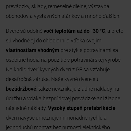
prevádzky, sklady, remeselné dielne, výstavba
obchodov a výstavných stánkov a mnoho ďalších.
Dvere sú odolné
voči teplotám až do -30 °C
, a preto
sú vhodné aj do chladiarní a vďaka svojim
vlastnostiam vhodným
pre styk s potravinami sa
osobitne hodia na použitie v potravinárskej výrobe.
Na krídlo dverí kyvných dverí z PE sa vzťahuje
desaťročná záruka. Naše kyvné dvere sú
bezúdržbové
, takže nevznikajú žiadne náklady na
údržbu a vďaka bezprúdovej prevádzke ani žiadne
následné náklady.
Vysoký stupeň prefabrikácie
dverí navyše umožňuje mimoriadne rýchlu a
jednoduchú montáž bez nutnosti elektrického