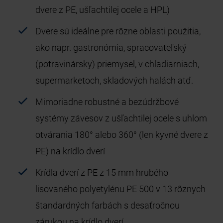
dvere z PE, ušľachtilej ocele a HPL)
Dvere sú ideálne pre rôzne oblasti použitia,
ako napr. gastronómia, spracovateľský
(potravinársky) priemysel, v chladiarniach,
supermarketoch, skladových halách atď.
Mimoriadne robustné a bezúdržbové
systémy závesov z ušľachtilej ocele s uhlom
otvárania 180° alebo 360° (len kyvné dvere z
PE) na krídlo dverí
Krídla dverí z PE z 15 mm hrubého
lisovaného polyetylénu PE 500 v 13 rôznych
štandardných farbách s desaťročnou
zárukou na krídlo dverí