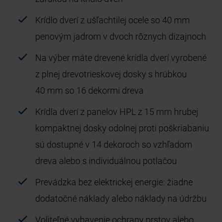
Krídlo dverí z ušľachtilej ocele so 40 mm
penovým jadrom v dvoch rôznych dizajnoch
Na výber máte drevené krídla dverí vyrobené
z plnej drevotrieskovej dosky s hrúbkou
40 mm so 16 dekormi dreva
Krídla dverí z panelov HPL z 15 mm hrubej
kompaktnej dosky odolnej proti poškriabaniu
sú dostupné v 14 dekoroch so vzhľadom
dreva alebo s individuálnou potlačou
Prevádzka bez elektrickej energie: žiadne
dodatočné náklady alebo náklady na údržbu
Voliteľné vybavenie ochrany prstov alebo