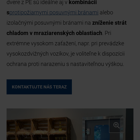
dvere z PE sú ideálne aj v
kombinácii
s
protipožiarnymi posuvnými bránami
alebo
izolačnými posuvnými bránami na
zníženie strát
chladom v mraziarenských oblastiach
. Pri
extrémne vysokom zaťažení, napr. pri prevádzke
vysokozdvižných vozíkov, je voliteľne k dispozícii
ochrana proti narazeniu s nastaviteľnou výškou.
KONTAKTUJTE NÁS TERAZ