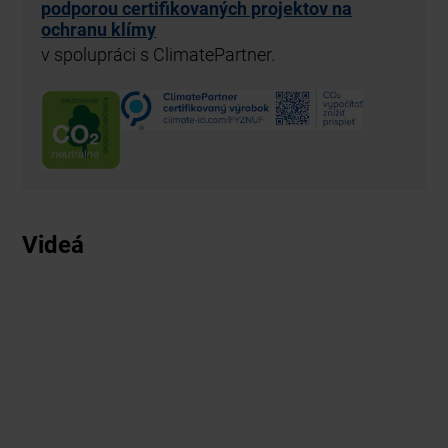
na
Nárazu odolné
Vhodné pre
potraviny
10-ročná záruka
Vhodné pri
používaní VZV
Videá