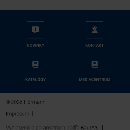
NO­VIN­KY
KON­TAKT
KA­TA­LÓ­GY
ME­DIA­CEN­TRUM
© 2026 Hörmann
Impresum
Vyhlásenie o parametroch podľa BauPVO