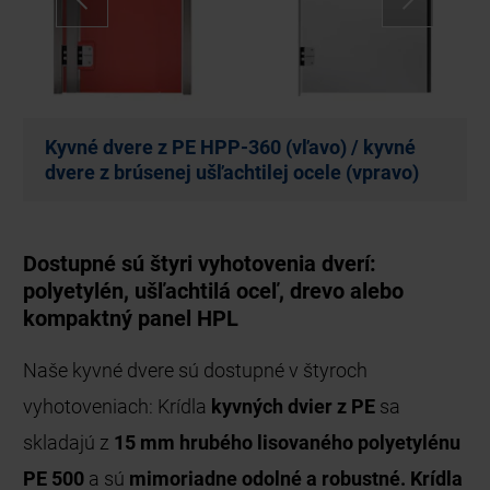
yvné
Drevené kyvné dvere HPH-180 (vľavo) Kyv
ravo)
dvere HPL-180 z panelov HPL (vpravo)
Dostupné sú štyri vyhotovenia dverí:
polyetylén, ušľachtilá oceľ, drevo alebo
kompaktný panel HPL
Naše kyvné dvere sú dostupné v štyroch
vyhotoveniach: Krídla
kyvných dvier z PE
sa
skladajú z
15 mm hrubého lisovaného polyetylénu
PE 500
a sú
mimoriadne odolné a robustné. Krídla