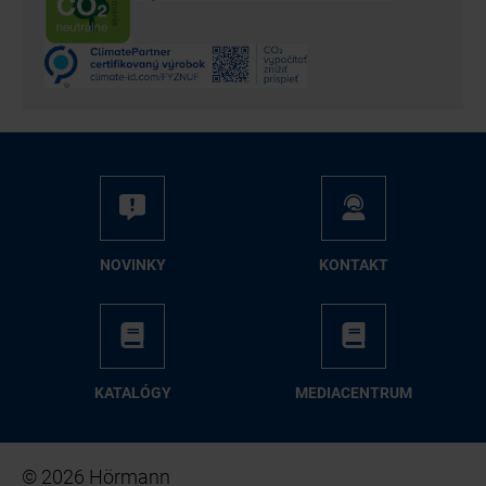
NO­VIN­KY
KON­TAKT
KA­TA­LÓ­GY
ME­DIA­CEN­TRUM
© 2026 Hörmann