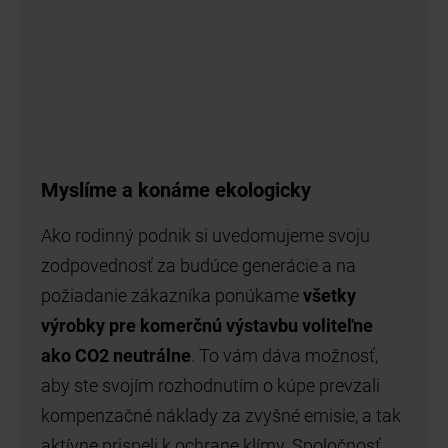
Myslíme a konáme ekologicky
Ako rodinný podnik si uvedomujeme svoju
zodpovednosť za budúce generácie a na
požiadanie zákazníka ponúkame
všetky
výrobky pre komerčnú výstavbu voliteľne
ako CO2 neutrálne
. To vám dáva možnosť,
aby ste svojím rozhodnutím o kúpe prevzali
kompenzačné náklady za zvyšné emisie, a tak
aktívne prispeli k ochrane klímy. Spoločnosť