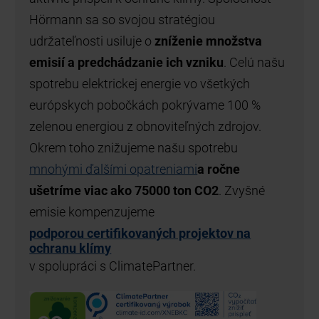
Hörmann sa so svojou stratégiou
udržateľnosti usiluje o
zníženie množstva
emisií a predchádzanie ich vzniku
. Celú našu
spotrebu elektrickej energie vo všetkých
európskych pobočkách pokrývame 100 %
zelenou energiou z obnoviteľných zdrojov.
Okrem toho znižujeme našu spotrebu
mnohými ďalšími opatreniami
a ročne
ušetríme viac ako 75000 ton CO2
. Zvyšné
emisie kompenzujeme
podporou certifikovaných projektov na
ochranu klímy
v spolupráci s ClimatePartner.