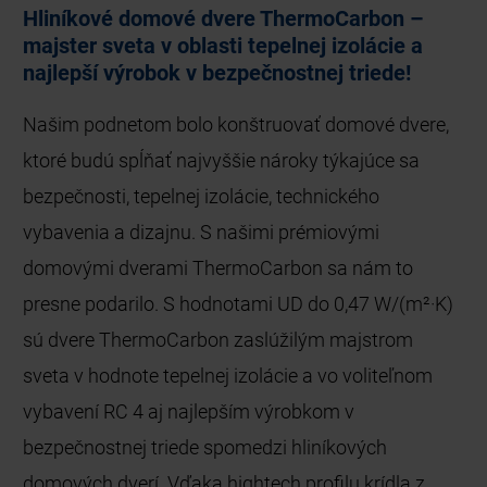
Hliníkové domové dvere ThermoCarbon –
majster sveta v oblasti tepelnej izolácie a
najlepší výrobok v bezpečnostnej triede!
Našim podnetom bolo konštruovať domové dvere,
ktoré budú spĺňať najvyššie nároky týkajúce sa
bezpečnosti, tepelnej izolácie, technického
vybavenia a dizajnu. S našimi prémiovými
domovými dverami ThermoCarbon sa nám to
presne podarilo. S hodnotami UD do 0,47 W/(m²·K)
sú dvere ThermoCarbon zaslúžilým majstrom
sveta v hodnote tepelnej izolácie a vo voliteľnom
vybavení RC 4 aj najlepším výrobkom v
bezpečnostnej triede spomedzi hliníkových
domových dverí. Vďaka hightech profilu krídla z