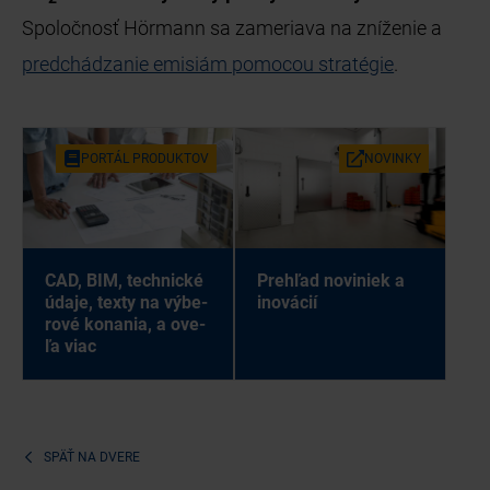
Spoločnosť Hörmann sa zameriava na zníženie a
predchádzanie emisiám pomocou stratégie
.
POR­TÁL PRO­DUK­TOV
NO­VIN­KY
CAD, BIM, tech­nic­ké
Pre­hľad no­vi­niek a
úda­je, tex­ty na vý­be­
ino­vá­cií
ro­vé ko­na­nia, a ove­
ľa viac
SPÄŤ NA
DVERE