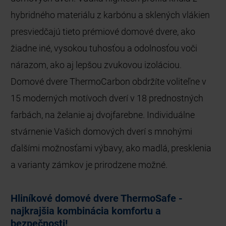
hybridného materiálu z karbónu a sklených vlákien
presviedčajú tieto prémiové domové dvere, ako
žiadne iné, vysokou tuhosťou a odolnosťou voči
nárazom, ako aj lepšou zvukovou izoláciou.
Domové dvere ThermoCarbon obdržíte voliteľne v
15 moderných motívoch dverí v 18 prednostných
farbách, na želanie aj dvojfarebne. Individuálne
stvárnenie Vašich domových dverí s mnohými
ďalšími možnosťami výbavy, ako madlá, presklenia
a varianty zámkov je prirodzene možné.
Hliníkové domové dvere ThermoSafe -
najkrajšia kombinácia komfortu a
bezpečnosti!