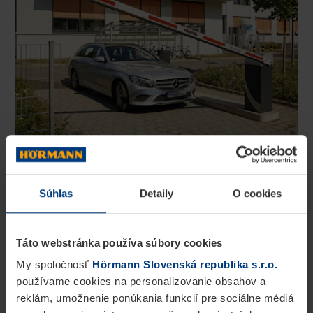
Automatickú závoru SH 300 ponúkame s
maximálnou blokovacou šírkou 3,75 m.
Súhlas
Detaily
O cookies
Kombinácia mimoriadne rýchlej doby otvárania
(približne 2,4 s) a vysokého počtu denných cyklov
Táto webstránka používa súbory cookies
otvorenia (až do 5000 cyklov) umožňuje použitie
My spoločnosť
Hörmann Slovenská republika s.r.o.
závory pre vysokofrekventované vjazdy a výjazdy.
používame cookies na personalizovanie obsahov a
reklám, umožnenie ponúkania funkcií pre sociálne médiá
Závora sa navyše pýši aj zvlášť dlhou životnosťou,