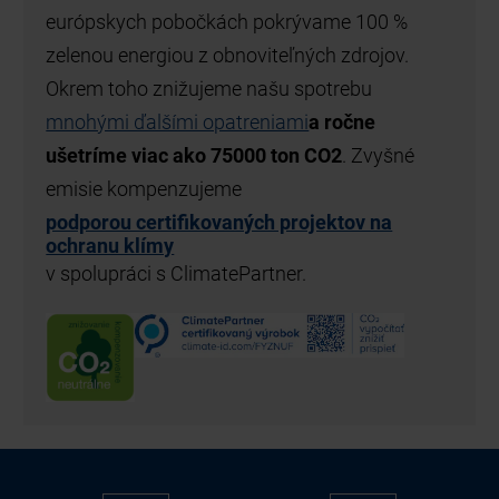
požiaru môžete vykonať bez aký
problémov. Spoločnosť Hörmann 
ponúka komplexný systém správy
Samostatne vyvinutý systém pre
ami
a ročne
individuálnym riadením vjazdu a
on CO2
Oprávnenia na príjazd sa vykoná
prostredníctvom rôznych identif
projektov na
médií, ako sú karty s QR kódom,
alebo rozpoznávanie poznávacíc
Takisto môžete spravovať skupi
používateľov s rôznymi oprávne
časovými zónami.