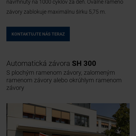
navrhnutý na 1000 cyklov za deň. Oválne rameno
závory zablokuje maximálnu šírku 5,75 m.
KONTAKTUJTE NÁS TERAZ
Automatická závora
SH 300
S plochým ramenom závory, zalomeným
ramenom závory alebo okrúhlym ramenom
závory