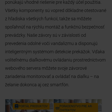
ponúkajú vhodné riešenie pre každý účel použitia.
Všetky komponenty sú vopred dôkladne otestované
z hľadiska všetkých funkcií, takže sa môžete
spoľahnúť na rýchlu montáž a funkčnú bezpečnosť
prevádzky. Naše závory sú v závislosti od
prevedenia odolné voči vandalizmu a disponujú
inteligentným systémom detekcie prekážok. Vďaka
voliteľnému diaľkovému ovládaniu prostredníctvom
webového servera môžete svoje závorové
zariadenia monitorovať a ovládať na diaľku – na
želanie dokonca aj cez smartfón.
POR­TÁL PRO­DUK­TOV
PO­RA­DEN­STVO PRE AR­
CHI­TEK­TOV