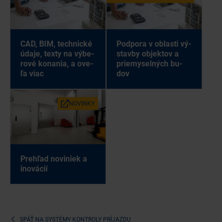
Pod­po­ra v ob­las­ti vý­
CAD, BIM, tech­nic­ké
stav­by ob­jek­tov a
úda­je, tex­ty na vý­be­
prie­my­sel­ných bu­
ro­vé ko­na­nia, a ove­
dov
ľa viac
NO­VIN­KY
Pre­hľad no­vi­niek a
ino­vá­cií
SPÄŤ NA
SYSTÉMY KONTROLY PRÍJAZDU