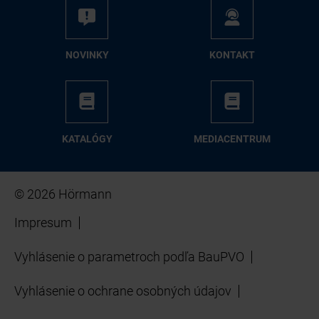
NO­VIN­KY
KON­TAKT
KA­TA­LÓ­GY
ME­DIA­CEN­TRUM
© 2026 Hörmann
Impresum
Vyhlásenie o parametroch podľa BauPVO
Vyhlásenie o ochrane osobných údajov