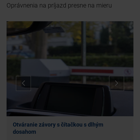
Oprávnenia na príjazd presne na mieru
Používanie karty s čiarovým kódom, QR
kódom alebo RFID transpondérovej karty