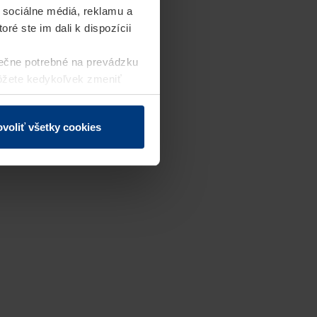
 sociálne médiá, reklamu a
ré ste im dali k dispozícii
ečne potrebné na prevádzku
môžete kedykoľvek zmeniť
j webovej stránky.
voliť všetky cookies