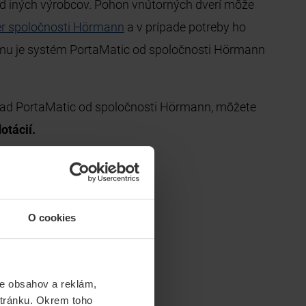
od iných výrobcov. Pohon vnútorných dverí môže
er spoločnosti Hörmann
a v prípade potreby ho
u je systém PortaMatic od spoločnosti Hörmann
íklad PortaMatic od spoločnosti Hörmann, môžete
otácií.
O cookies
e obsahov a reklám,
stránku. Okrem toho