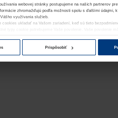
užívania webovej stránky postupujeme na našich partnerov pre
informácie zhromažďujú podľa možnosti spolu s ďalšími údajmi, kto
i Vášho využívania služieb.
 cookies ukladať na Vašom zariadení, keď sú tieto bezpodmien
statné typy cookie potrebujeme Vaše povolenie. Vaše povolenie 
cookie na stránke
Vyhlásenie o ochrane osobných údajov
naše
es
Prispôsobiť
Po