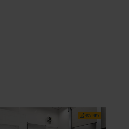
NO­VIN­KY