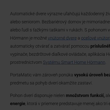
Automatické dvere výrazne uľahčujú každodenný ži
alebo seniorom. Bezbariérový domov je mimoriadne p
alebo ľudí s ťažkými taškami v rukách. S pohonom v
Hörmann je možné
vnútorné dvere
a
oceľové vnútor
automaticky otvárať a zatvárať pomocou
príslušné
vypínače, bezdrôtové diaľkové ovládače, aplikácia 
prostredníctvom
Systému Smart Home Hörmann
.
PortaMatic vám zároveň ponúka
vysokú úroveň be
predmetu sa pohyb dverí okamžite zastaví.
Pohon dverí disponuje nielen
množstvom funkcií,
al
energie
, ktorá v priemere predstavuje menej ako tri