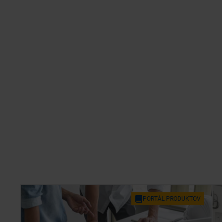
POR­TÁL PRO­DUK­TOV