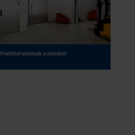
Pre­hľad no­vi­niek a ino­vá­cií