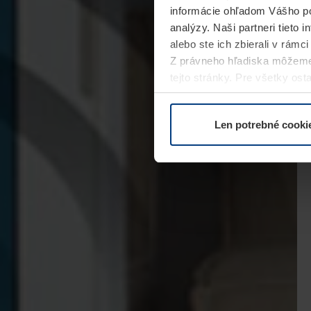
informácie ohľadom Vášho po
analýzy. Naši partneri tieto 
alebo ste ich zbierali v rámc
Z právneho hľadiska môžeme
tejto stránky. Pre všetky o
alebo odvolať vo vysvetlení 
Len potrebné cooki