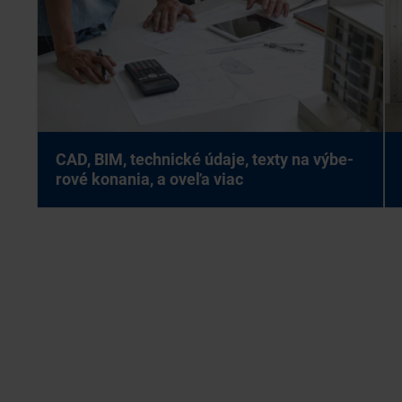
CAD, BIM, tech­nic­ké úda­je, tex­ty na vý­be­
ro­vé ko­na­nia, a ove­ľa viac