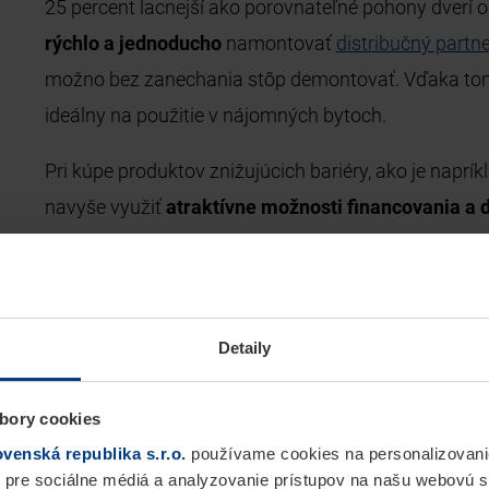
25 percent lacnejší ako porovnateľné pohony dverí 
rýchlo a jednoducho
namontovať
distribučný partn
možno bez zanechania stôp demontovať. Vďaka tom
ideálny na použitie v nájomných bytoch.
Pri kúpe produktov znižujúcich bariéry, ako je napr
navyše využiť
atraktívne možnosti financovania a d
Detaily
bory cookies
enská republika s.r.o.
používame cookies na personalizovani
 pre sociálne médiá a analyzovanie prístupov na našu webovú 