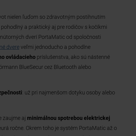
vot nielen ľuďom so zdravotným postihnutím
ohodlný a praktický aj pre rodičov s kočíkmi
nútorných dverí PortaMatic od spoločnosti
né dvere
veľmi jednoducho a pohodlne
ho ovládacieho
príslušenstva, ako sú nástenné
Hörmann BlueSecur cez Bluetooth alebo
zpečnosti
: už pri najmenšom dotyku osoby alebo
e zaujme aj
minimálnou spotrebou elektrickej
 eurá ročne. Okrem toho je systém PortaMatic až o