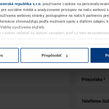
enská republika s.r.o.
používame cookies na personalizovani
 pre sociálne médiá a analyzovanie prístupov na našu webovú 
užívania webovej stránky postupujeme na našich partnerov pre
informácie zhromažďujú podľa možnosti spolu s ďalšími údajmi, kto
i Vášho využívania služieb.
 cookies ukladať na Vašom zariadení, keď sú tieto bezpodmien
statné typy cookie potrebujeme Vaše povolenie. Vaše povolenie 
cookie na stránke
Vyhlásenie o ochrane osobných údajov
naše
es
Prispôsobiť
Po
Spoločnosti
Priezvisko
*
Telefónne čís