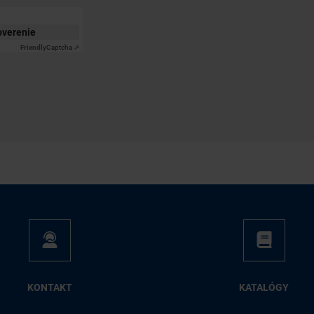
 overenie
Friendly
Captcha ⇗
KON­TAKT
KA­TA­LÓ­GY