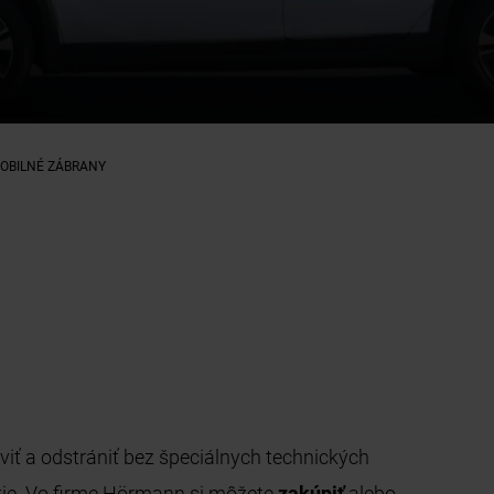
MOBILNÉ ZÁBRANY
iť a odstrániť bez špeciálnych technických
atie. Vo firme Hörmann si môžete
zakúpiť
alebo