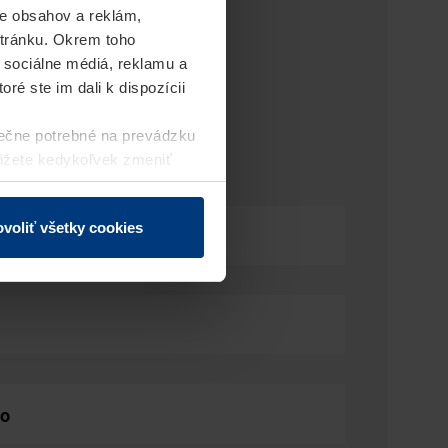
e obsahov a reklám,
stránku. Okrem toho
 sociálne médiá, reklamu a
ré ste im dali k dispozícii
ečne potrebné na prevádzku
môžete kedykoľvek zmeniť
j webovej stránky.
voliť všetky cookies
lo