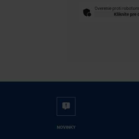
Overenie proti robotom
Kliknite pre
NO­VIN­KY