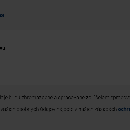
ás
ávu
daje budú zhromaždené a spracované za účelom spracova
 vašich osobných údajov nájdete v našich zásadách
ochr