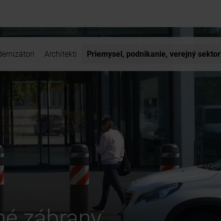
ernizátori
Architekti
Priemysel, podnikanie, verejný sektor
lné zábrany