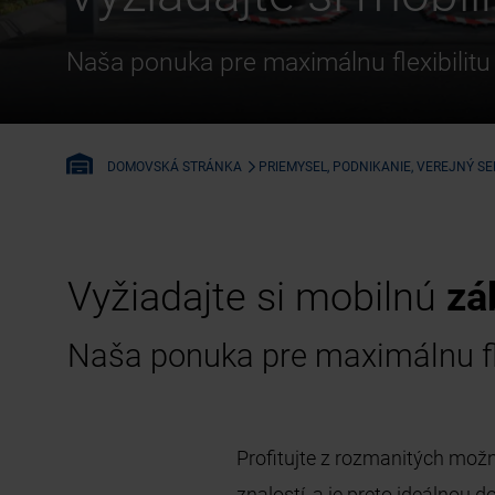
Naša ponuka pre maximálnu flexibilit
PRIEMYSEL, PODNIKANIE, VEREJNÝ S
DOMOVSKÁ STRÁNKA
Vyžiadajte si mobilnú
zá
Naša ponuka pre maximálnu fl
Profitujte z rozmanitých možn
znalostí, a je preto ideálnou