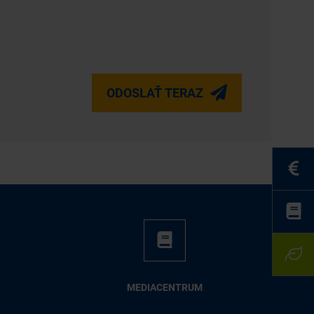
ODOSLAŤ TERAZ
ME­DIA­CEN­TRUM