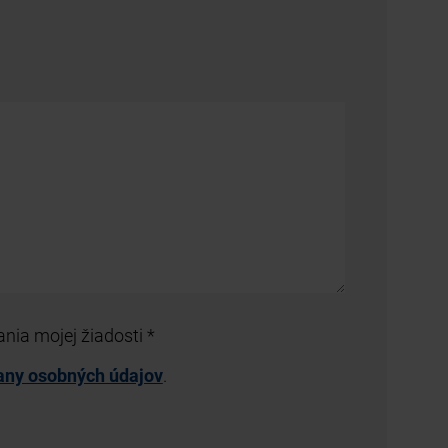
nia mojej žiadosti
*
any osobných údajov
.