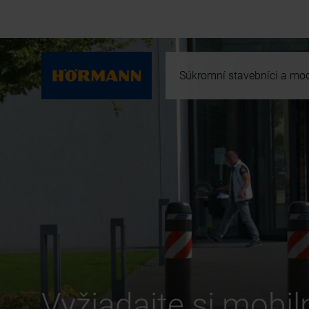
Súkromní stavebníci a mod
Vyžiadajte si mobi