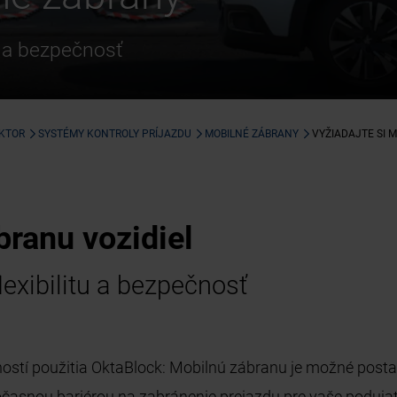
u a bezpečnosť
EKTOR
SYSTÉMY KONTROLY PRÍJAZDU
MOBILNÉ ZÁBRANY
VYŽIADAJTE SI 
branu vozidiel
exibilitu a bezpečnosť
ostí použitia OktaBlock: Mobilnú zábranu je možné postav
 dočasnou bariérou na zabránenie prejazdu pre vaše poduj