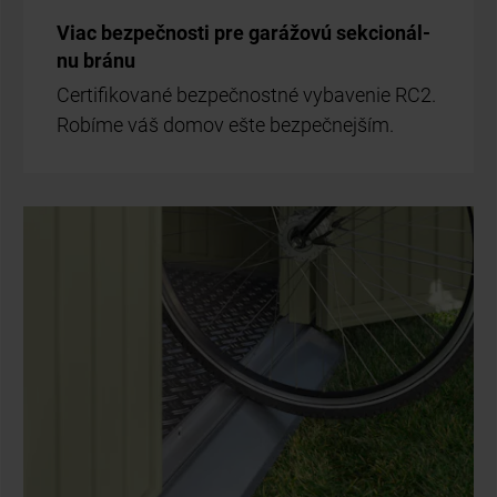
Viac bez­peč­nos­ti pre ga­rá­žo­vú sek­ci­onál­
nu brá­nu
Cer­ti­fi­ko­va­né bez­peč­nost­né vy­ba­ve­nie RC2.
Ro­bí­me váš do­mov ešte bez­peč­nej­ším.