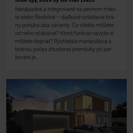
Ne­ná­pad­né a in­teg­ro­va­né na pev­nom mies­
te ale­bo fle­xi­bil­né – diaľ­ko­vé ovlá­da­nie brá­
ny po­nú­ka oba va­rian­ty. Čo všet­ko mô­že­te
od neho oča­ká­vať? Kto­ré fun­kcie na­vy­še si
mô­že­te do­priať? Rých­lej­šia ma­ni­pu­lá­cia s
brá­nou po­čas zhus­te­nej pre­máv­ky pri par­
ko­va­ní je…