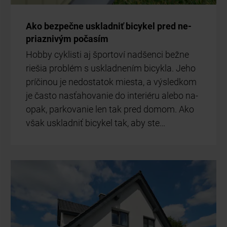
Ako bez­peč­ne usklad­niť bi­cy­kel pred ne­
priaz­ni­vým po­ča­sím
Hob­by cyk­lis­ti aj špor­to­ví nad­šen­ci bež­ne
rie­šia prob­lém s usklad­ne­ním bi­cyk­la. Jeho
prí­či­nou je ne­dos­ta­tok mies­ta, a vý­sled­kom
je čas­to na­sťa­ho­va­nie do in­te­ri­é­ru ale­bo na­
opak, par­ko­va­nie len tak pred do­mom. Ako
však usklad­niť bi­cy­kel tak, aby ste…