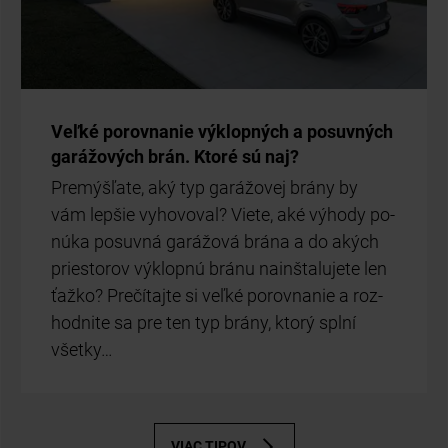
Veľ­ké po­rov­na­nie vý­klop­ných a po­suv­ných
ga­rá­žo­vých brán. Kto­ré sú naj?
Pre­mýš­ľa­te, aký typ ga­rá­žo­vej brá­ny by
vám lep­šie vy­ho­vo­val? Vie­te, aké vý­ho­dy po­
nú­ka po­suv­ná ga­rá­žo­vá brá­na a do akých
pries­to­rov vý­klop­nú brá­nu na­in­šta­lu­je­te len
ťaž­ko? Pre­čí­taj­te si veľ­ké po­rov­na­nie a roz­
hod­ni­te sa pre ten typ brá­ny, kto­rý spl­ní
všet­ky…
VIAC TIPOV