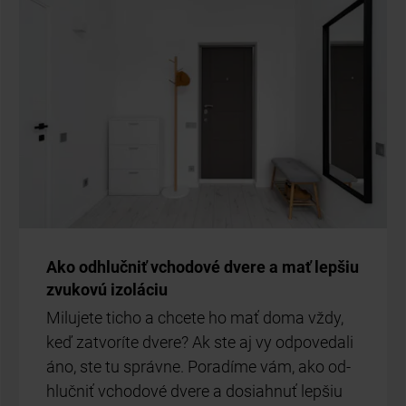
Ako od­hluč­niť vcho­do­vé dve­re a mať lep­šiu
zvu­ko­vú izo­lá­ciu
Mi­lu­je­te ti­cho a chce­te ho mať doma vždy,
keď za­tvo­rí­te dve­re? Ak ste aj vy od­po­ve­da­li
áno, ste tu správ­ne. Po­ra­dí­me vám, ako od­
hluč­niť vcho­do­vé dve­re a do­siah­nuť lep­šiu