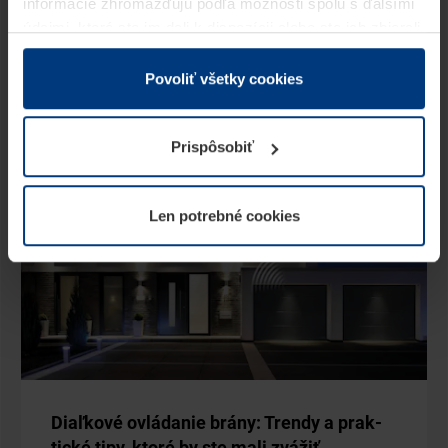
brá­ny. Keď­že ide o kľú­čo­vý sys­tém ce­lé­ho jej
informácie zhromažďujú podľa možnosti spolu s ďalšími
údajmi, ktoré ste im dali k dispozícii alebo ste ich zbierali
me­cha­niz­mu, zod­po­ve­dá mu pre­cíz­ny…
v rámci Vášho využívania služieb.
Z právneho hľadiska môžeme cookies ukladať na Vašom
Povoliť všetky cookies
zariadení, keď sú tieto bezpodmienečne potrebné na
prevádzku tejto stránky. Pre všetky ostatné typy cookie
Prispôsobiť
potrebujeme Vaše povolenie. Vaše povolenie môžete
kedykoľvek zmeniť alebo odvolať vo vysvetlení cookie
na stránke
Vyhlásenie o ochrane osobných údajov
Len potrebné cookies
našej webovej stránky.
Diaľ­ko­vé ovlá­da­nie brá­ny: Tren­dy a prak­
tic­ké tipy, kto­ré by ste mali zvá­žiť