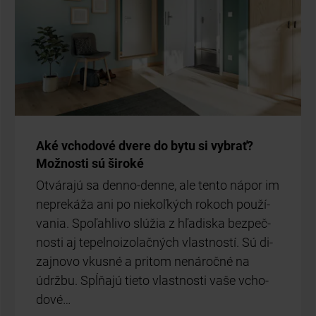
Aké vcho­do­vé dve­re do bytu si vy­brať?
Mož­nos­ti sú ši­ro­ké
Ot­vá­ra­jú sa den­no-den­ne, ale ten­to ná­por im
ne­pre­ká­ža ani po nie­koľ­kých ro­koch po­u­ží­
va­nia. Spo­ľah­li­vo slú­žia z hľa­dis­ka bez­peč­
nos­ti aj te­pel­no­izo­lač­ných vlast­nos­tí. Sú di­
zaj­no­vo vkus­né a pri­tom ne­ná­roč­né na
údrž­bu. Spĺňa­jú tie­to vlast­nos­ti vaše vcho­
do­vé…