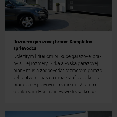
Roz­me­ry ga­rá­žo­vej brá­ny: Kom­plet­ný
sprie­vod­ca
Dô­le­ži­tým kri­té­ri­om pri kúpe ga­rá­žo­vej brá­
ny sú jej roz­me­ry. Šír­ka a výš­ka ga­rá­žo­vej
brá­ny mu­sia zod­po­ve­dať roz­me­rom ga­rá­žo­
vé­ho ot­vo­ru, inak sa môže stať, že si kú­pi­te
brá­nu s ne­správ­ny­mi roz­mer­mi. V tom­to
člán­ku vám Hör­mann vy­svet­lí všet­ko, čo…