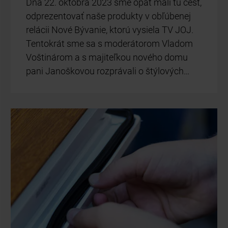
Dňa 22. ok­tób­ra 2023 sme opäť mali tú česť,
od­pre­zen­to­vať naše pro­duk­ty v ob­ľú­be­nej
re­lá­cii Nové Bý­va­nie, kto­rú vy­sie­la TV JOJ.
Ten­to­krát sme sa s mo­de­rá­to­rom Vla­dom
Voš­ti­ná­rom a s ma­ji­teľ­kou no­vé­ho domu
pani Ja­noš­ko­vou roz­prá­va­li o štý­lo­vých…