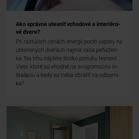
Ako správ­ne utes­niť vcho­do­vé a in­te­ri­é­ro­
vé dve­re?
Pri ras­tú­cich ce­nách ener­gií po­cí­ti úspo­ry na
utes­ne­ných dve­rách naj­mä vaša pe­ňa­žen­
ka. Na trhu náj­de­te ši­ro­kú po­nu­ku tes­ne­ní.
Vie­te, kto­ré sú vhod­né na svoj­po­moc­nú in­
šta­lá­ciu a kedy sa tre­ba ob­rá­tiť na od­bor­ní­
ka?