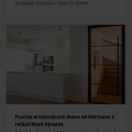
zvu­ko­vú izo­lá­ciu v byte či dome.
Po­zri­te si in­te­ri­é­ro­vé dve­re od Hör­mann v
re­lá­cii Nové bý­va­nie