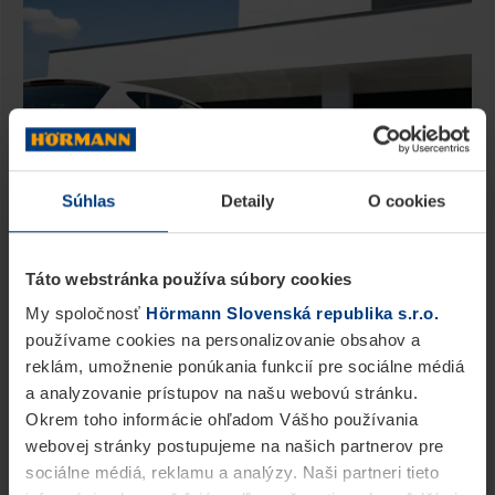
Súhlas
Detaily
O cookies
Táto webstránka používa súbory cookies
My spoločnosť
Hörmann Slovenská republika s.r.o.
Vý­ber po­ho­nu ga­rá­žo­vej brá­ny: Všet­ko, čo
používame cookies na personalizovanie obsahov a
by ste mali ve­dieť
reklám, umožnenie ponúkania funkcií pre sociálne médiá
Ak uva­žu­je­te nad mo­to­ri­zá­ci­ou ga­rá­žo­vej
a analyzovanie prístupov na našu webovú stránku.
brá­ny a chce­te si uží­vať všet­ky jej vý­ho­dy,
Okrem toho informácie ohľadom Vášho používania
mali by ste si ujas­niť, aký po­hon je vhod­ný
webovej stránky postupujeme na našich partnerov pre
pre danú šír­ku pre­jaz­du či spô­sob ot­vá­ra­nia
sociálne médiá, reklamu a analýzy. Naši partneri tieto