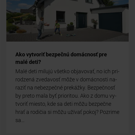
Ako vy­tvo­riť bez­peč­nú do­mác­nosť pre
malé deti?
Malé deti mi­lu­jú všet­ko ob­ja­vo­vať, no ich pri­
ro­dze­ná zve­da­vosť môže v do­mác­nos­ti na­
ra­ziť na ne­bez­peč­né pre­káž­ky. Bez­peč­nosť
by pre­to mala byť pri­ori­tou. Ako z domu vy­
tvo­riť mies­to, kde sa deti môžu bez­peč­ne
hrať a ro­di­čia si môžu uží­vať po­koj? Po­zri­me
sa…