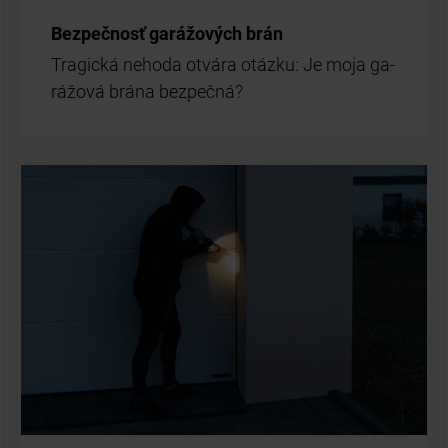
Bez­peč­nosť ga­rá­žo­vých brán
Tra­gic­ká ne­ho­da ot­vá­ra otáz­ku: Je moja ga­
rá­žo­vá brá­na bez­peč­ná?