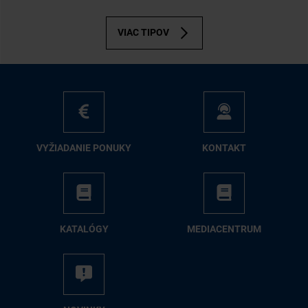
VIAC TIPOV
VY­ŽIA­DA­NIE PO­NU­KY
KON­TAKT
KA­TA­LÓ­GY
ME­DIA­CEN­TRUM