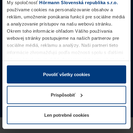
My spoločnosť
Hörmann Slovenská republika s.r.o.
používame cookies na personalizovanie obsahov a
reklám, umožnenie ponúkania funkcií pre sociálne médiá
a analyzovanie prístupov na našu webovú stránku.
Okrem toho informácie ohľadom Vášho používania
VY­ŽIA­DA­NIE PO­NU­KY
KON­TAKT
webovej stránky postupujeme na našich partnerov pre
sociálne médiá, reklamu a analýzy. Naši partneri tieto
informácie zhromažďujú podľa možnosti spolu s ďalšími
údajmi, ktoré ste im dali k dispozícii alebo ste ich zbierali
v rámci Vášho využívania služieb.
KA­TA­LÓ­GY
ME­DIA­CEN­TRUM
Z právneho hľadiska môžeme cookies ukladať na Vašom
Povoliť všetky cookies
zariadení, keď sú tieto bezpodmienečne potrebné na
prevádzku tejto stránky. Pre všetky ostatné typy cookie
Prispôsobiť
potrebujeme Vaše povolenie. Vaše povolenie môžete
kedykoľvek zmeniť alebo odvolať vo vysvetlení cookie
NO­VIN­KY
na stránke
Vyhlásenie o ochrane osobných údajov
Len potrebné cookies
našej webovej stránky.
© 2026 Hörmann