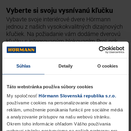
Vyberte si svoju vysnívanú kľučku
Vybavte svoje interiérové dvere Hörmann
jednou z našich vysokokvalitných dizajnových
kľučiek. Na požiadanie vám dodáme dverovú
kľučku s integrovaným blokovaním ProLock
pre pohodlnú funkciu zatvárania priamo na
madle.
Súhlas
Detaily
O cookies
Táto webstránka používa súbory cookies
My spoločnosť
Hörmann Slovenská republika s.r.o.
používame cookies na personalizovanie obsahov a
reklám, umožnenie ponúkania funkcií pre sociálne médiá
a analyzovanie prístupov na našu webovú stránku.
Okrem toho informácie ohľadom Vášho používania
webovej stránky postupujeme na našich partnerov pre