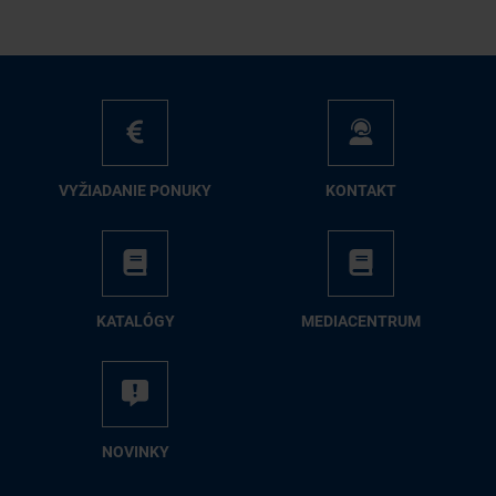
VY­ŽIA­DA­NIE PO­NU­KY
KON­TAKT
KA­TA­LÓ­GY
ME­DIA­CEN­TRUM
NO­VIN­KY