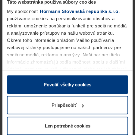
Táto webstránka používa súbory cookies
My spoločnosť
Hörmann Slovenská republika s.r.o.
používame cookies na personalizovanie obsahov a
reklám, umožnenie ponúkania funkcií pre sociálne médiá
a analyzovanie prístupov na našu webovú stránku.
Okrem toho informácie ohľadom Vášho používania
webovej stránky postupujeme na našich partnerov pre
sociálne médiá, reklamu a analýzy. Naši partneri tieto
informácie zhromažďujú podľa možnosti spolu s ďalšími
údajmi, ktoré ste im dali k dispozícii alebo ste ich zbierali
v rámci Vášho využívania služieb.
Z právneho hľadiska môžeme cookies ukladať na Vašom
Povoliť všetky cookies
zariadení, keď sú tieto bezpodmienečne potrebné na
prevádzku tejto stránky. Pre všetky ostatné typy cookie
Prispôsobiť
potrebujeme Vaše povolenie. Vaše povolenie môžete
kedykoľvek zmeniť alebo odvolať vo vysvetlení cookie
na stránke
Vyhlásenie o ochrane osobných údajov
Len potrebné cookies
našej webovej stránky.