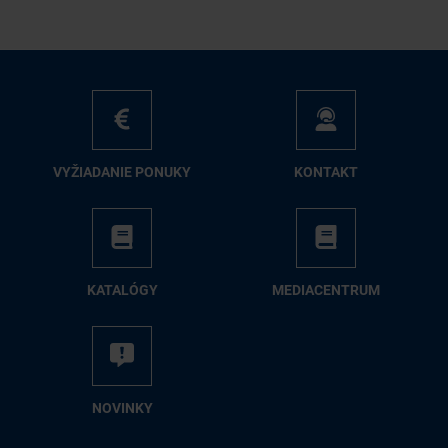
VY­ŽIA­DA­NIE PO­NU­KY
KON­TAKT
KA­TA­LÓ­GY
ME­DIA­CEN­TRUM
NO­VIN­KY