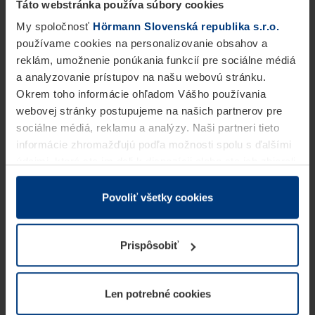
Táto webstránka používa súbory cookies
My spoločnosť
Hörmann Slovenská republika s.r.o.
používame cookies na personalizovanie obsahov a
reklám, umožnenie ponúkania funkcií pre sociálne médiá
a analyzovanie prístupov na našu webovú stránku.
Okrem toho informácie ohľadom Vášho používania
webovej stránky postupujeme na našich partnerov pre
sociálne médiá, reklamu a analýzy. Naši partneri tieto
informácie zhromažďujú podľa možnosti spolu s ďalšími
údajmi, ktoré ste im dali k dispozícii alebo ste ich zbierali
v rámci Vášho využívania služieb.
Z právneho hľadiska môžeme cookies ukladať na Vašom
Povoliť všetky cookies
zariadení, keď sú tieto bezpodmienečne potrebné na
prevádzku tejto stránky. Pre všetky ostatné typy cookie
Prispôsobiť
potrebujeme Vaše povolenie. Vaše povolenie môžete
kedykoľvek zmeniť alebo odvolať vo vysvetlení cookie
na stránke
Vyhlásenie o ochrane osobných údajov
Len potrebné cookies
našej webovej stránky.