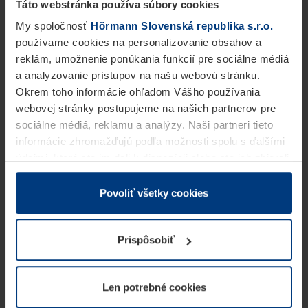
Táto webstránka používa súbory cookies
My spoločnosť
Hörmann Slovenská republika s.r.o.
používame cookies na personalizovanie obsahov a
reklám, umožnenie ponúkania funkcií pre sociálne médiá
a analyzovanie prístupov na našu webovú stránku.
Okrem toho informácie ohľadom Vášho používania
webovej stránky postupujeme na našich partnerov pre
sociálne médiá, reklamu a analýzy. Naši partneri tieto
informácie zhromažďujú podľa možnosti spolu s ďalšími
údajmi, ktoré ste im dali k dispozícii alebo ste ich zbierali
v rámci Vášho využívania služieb.
Z právneho hľadiska môžeme cookies ukladať na Vašom
Povoliť všetky cookies
zariadení, keď sú tieto bezpodmienečne potrebné na
prevádzku tejto stránky. Pre všetky ostatné typy cookie
Prispôsobiť
potrebujeme Vaše povolenie. Vaše povolenie môžete
kedykoľvek zmeniť alebo odvolať vo vysvetlení cookie
na stránke
Vyhlásenie o ochrane osobných údajov
Len potrebné cookies
našej webovej stránky.