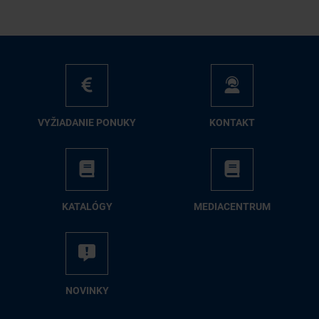
VY­ŽIA­DA­NIE PO­NU­KY
KON­TAKT
KA­TA­LÓ­GY
ME­DIA­CEN­TRUM
NO­VIN­KY