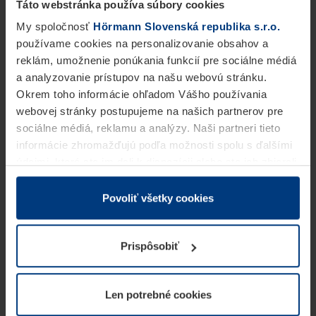
Táto webstránka používa súbory cookies
My spoločnosť
Hörmann Slovenská republika s.r.o.
používame cookies na personalizovanie obsahov a
reklám, umožnenie ponúkania funkcií pre sociálne médiá
a analyzovanie prístupov na našu webovú stránku.
Okrem toho informácie ohľadom Vášho používania
webovej stránky postupujeme na našich partnerov pre
sociálne médiá, reklamu a analýzy. Naši partneri tieto
informácie zhromažďujú podľa možnosti spolu s ďalšími
údajmi, ktoré ste im dali k dispozícii alebo ste ich zbierali
v rámci Vášho využívania služieb.
Z právneho hľadiska môžeme cookies ukladať na Vašom
Povoliť všetky cookies
zariadení, keď sú tieto bezpodmienečne potrebné na
prevádzku tejto stránky. Pre všetky ostatné typy cookie
Prispôsobiť
potrebujeme Vaše povolenie. Vaše povolenie môžete
kedykoľvek zmeniť alebo odvolať vo vysvetlení cookie
na stránke
Vyhlásenie o ochrane osobných údajov
Len potrebné cookies
našej webovej stránky.