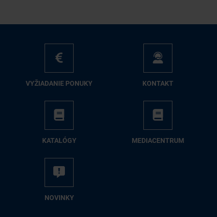
VY­ŽIA­DA­NIE PO­NU­KY
KON­TAKT
KA­TA­LÓ­GY
ME­DIA­CEN­TRUM
NO­VIN­KY