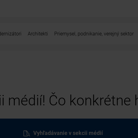
ernizátori
Architekti
Priemysel, podnikanie, verejný sektor
cii médií! Čo konkrétne
Vyhľadávanie v sekcii médií