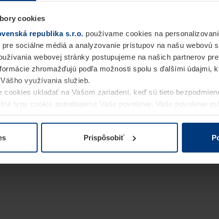
bory cookies
enská republika s.r.o.
používame cookies na personalizovani
 pre sociálne médiá a analyzovanie prístupov na našu webovú 
užívania webovej stránky postupujeme na našich partnerov pre
informácie zhromažďujú podľa možnosti spolu s ďalšími údajmi, kto
i Vášho využívania služieb.
 cookies ukladať na Vašom zariadení, keď sú tieto bezpodmien
statné typy cookie potrebujeme Vaše povolenie. Vaše povolenie 
cookie na stránke
Vyhlásenie o ochrane osobných údajov
naše
es
Prispôsobiť
Po