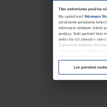
Táto webstránka používa sú
My spoločnosť
Hörmann Slov
umožnenie ponúkania funkcií
informácie ohľadom Vášho po
analýzy. Naši partneri tieto 
alebo ste ich zbierali v rámc
Z právneho hľadiska môžeme
tejto stránky. Pre všetky o
alebo odvolať vo vysvetlení 
Len potrebné cooki