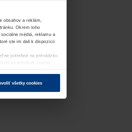
e obsahov a reklám,
stránku. Okrem toho
 sociálne médiá, reklamu a
ré ste im dali k dispozícii
ečne potrebné na prevádzku
môžete kedykoľvek zmeniť
j webovej stránky.
voliť všetky cookies