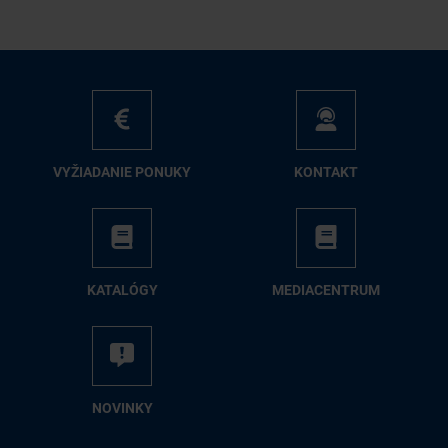
VY­ŽIA­DA­NIE PO­NU­KY
KON­TAKT
KA­TA­LÓ­GY
ME­DIA­CEN­TRUM
NO­VIN­KY