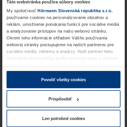
Táto webstránka používa súbory cookies
My spoločnosť
Hörmann Slovenská republika s.r.o.
používame cookies na personalizovanie obsahov a
reklám, umožnenie ponúkania funkcií pre sociálne médiá
a analyzovanie prístupov na našu webovú stránku.
Okrem toho informácie ohľadom Vášho používania
webovej stránky postupujeme na našich partnerov pre
sociálne médiá, reklamu a analýzy. Naši partneri tieto
informácie zhromažďujú podľa možnosti spolu s ďalšími
údajmi, ktoré ste im dali k dispozícii alebo ste ich zbierali
v rámci Vášho využívania služieb.
Z právneho hľadiska môžeme cookies ukladať na Vašom
Povoliť všetky cookies
zariadení, keď sú tieto bezpodmienečne potrebné na
prevádzku tejto stránky. Pre všetky ostatné typy cookie
Prispôsobiť
potrebujeme Vaše povolenie. Vaše povolenie môžete
kedykoľvek zmeniť alebo odvolať vo vysvetlení cookie
na stránke
Vyhlásenie o ochrane osobných údajov
Len potrebné cookies
našej webovej stránky.