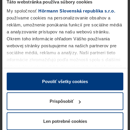
Táto webstránka používa súbory cookies
My spoločnosť
Hörmann Slovenská republika s.r.o.
používame cookies na personalizovanie obsahov a
reklám, umožnenie ponúkania funkcií pre sociálne médiá
a analyzovanie prístupov na našu webovú stránku.
Okrem toho informácie ohľadom Vášho používania
webovej stránky postupujeme na našich partnerov pre
sociálne médiá, reklamu a analýzy. Naši partneri tieto
informácie zhromažďujú podľa možnosti spolu s ďalšími
údajmi, ktoré ste im dali k dispozícii alebo ste ich zbierali
v rámci Vášho využívania služieb.
Z právneho hľadiska môžeme cookies ukladať na Vašom
Povoliť všetky cookies
zariadení, keď sú tieto bezpodmienečne potrebné na
prevádzku tejto stránky. Pre všetky ostatné typy cookie
Prispôsobiť
potrebujeme Vaše povolenie. Vaše povolenie môžete
kedykoľvek zmeniť alebo odvolať vo vysvetlení cookie
na stránke
Vyhlásenie o ochrane osobných údajov
Len potrebné cookies
našej webovej stránky.