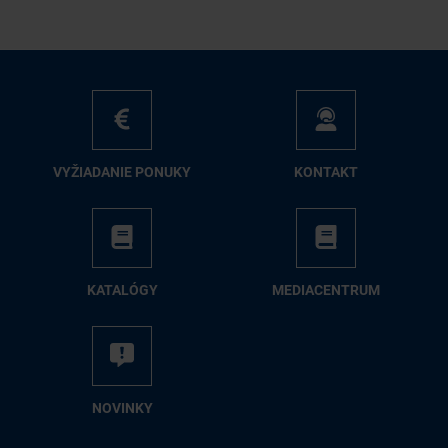
VY­ŽIA­DA­NIE PO­NU­KY
KON­TAKT
KA­TA­LÓ­GY
ME­DIA­CEN­TRUM
NO­VIN­KY