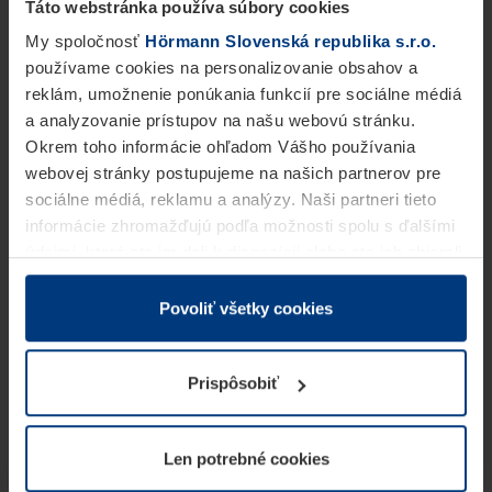
Táto webstránka používa súbory cookies
My spoločnosť
Hörmann Slovenská republika s.r.o.
používame cookies na personalizovanie obsahov a
reklám, umožnenie ponúkania funkcií pre sociálne médiá
a analyzovanie prístupov na našu webovú stránku.
Okrem toho informácie ohľadom Vášho používania
webovej stránky postupujeme na našich partnerov pre
sociálne médiá, reklamu a analýzy. Naši partneri tieto
informácie zhromažďujú podľa možnosti spolu s ďalšími
údajmi, ktoré ste im dali k dispozícii alebo ste ich zbierali
v rámci Vášho využívania služieb.
Z právneho hľadiska môžeme cookies ukladať na Vašom
Povoliť všetky cookies
zariadení, keď sú tieto bezpodmienečne potrebné na
prevádzku tejto stránky. Pre všetky ostatné typy cookie
Prispôsobiť
potrebujeme Vaše povolenie. Vaše povolenie môžete
kedykoľvek zmeniť alebo odvolať vo vysvetlení cookie
na stránke
Vyhlásenie o ochrane osobných údajov
Len potrebné cookies
našej webovej stránky.