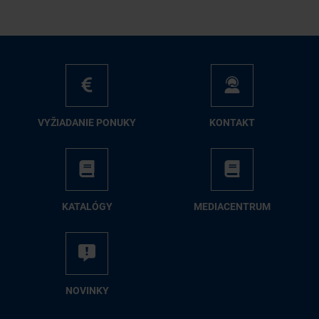
VY­ŽIA­DA­NIE PO­NU­KY
KON­TAKT
KA­TA­LÓ­GY
ME­DIA­CEN­TRUM
NO­VIN­KY