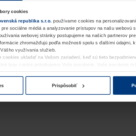
bory cookies
enská republika s.r.o.
používame cookies na personalizovani
 pre sociálne médiá a analyzovanie prístupov na našu webovú 
užívania webovej stránky postupujeme na našich partnerov pre
informácie zhromažďujú podľa možnosti spolu s ďalšími údajmi, kto
i Vášho využívania služieb.
 cookies ukladať na Vašom zariadení, keď sú tieto bezpodmien
statné typy cookie potrebujeme Vaše povolenie. Vaše povolenie 
cookie na stránke
Vyhlásenie o ochrane osobných údajov
naše
es
Prispôsobiť
Po