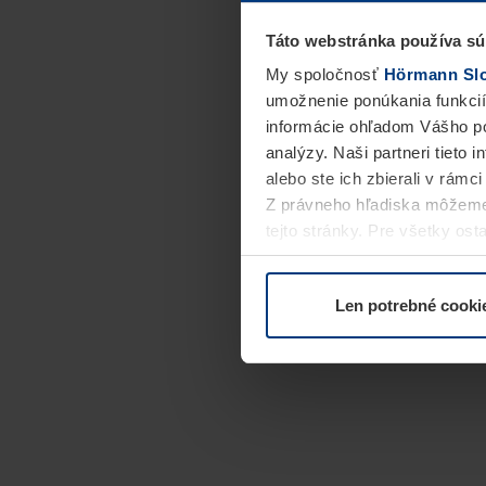
Táto webstránka používa sú
My spoločnosť
Hörmann Slov
umožnenie ponúkania funkcií
informácie ohľadom Vášho po
analýzy. Naši partneri tieto 
alebo ste ich zbierali v rámc
Z právneho hľadiska môžeme
tejto stránky. Pre všetky o
alebo odvolať vo vysvetlení 
Len potrebné cooki