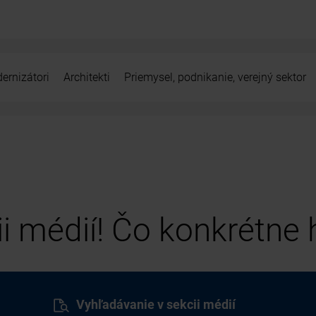
ernizátori
Architekti
Priemysel, podnikanie, verejný sektor
cii médií! Čo konkrétne
Vyhľadávanie v sekcii médií