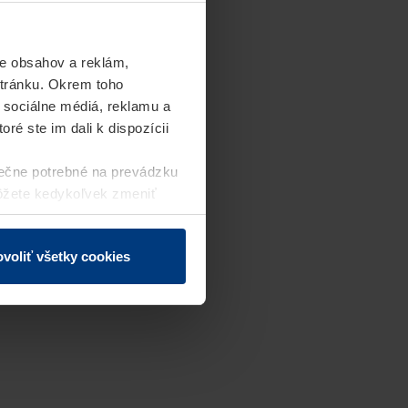
e obsahov a reklám,
stránku. Okrem toho
 sociálne médiá, reklamu a
ré ste im dali k dispozícii
ečne potrebné na prevádzku
môžete kedykoľvek zmeniť
j webovej stránky.
voliť všetky cookies