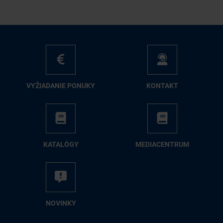
VY­ŽIA­DA­NIE PO­NU­KY
KON­TAKT
KA­TA­LÓ­GY
ME­DIA­CEN­TRUM
NO­VIN­KY