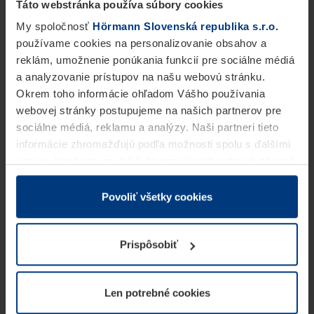
Táto webstránka používa súbory cookies
My spoločnosť
Hörmann Slovenská republika s.r.o.
používame cookies na personalizovanie obsahov a
reklám, umožnenie ponúkania funkcií pre sociálne médiá
a analyzovanie prístupov na našu webovú stránku.
Okrem toho informácie ohľadom Vášho používania
webovej stránky postupujeme na našich partnerov pre
sociálne médiá, reklamu a analýzy. Naši partneri tieto
informácie zhromažďujú podľa možnosti spolu s ďalšími
údajmi, ktoré ste im dali k dispozícii alebo ste ich zbierali
v rámci Vášho využívania služieb.
Z právneho hľadiska môžeme cookies ukladať na Vašom
Povoliť všetky cookies
zariadení, keď sú tieto bezpodmienečne potrebné na
prevádzku tejto stránky. Pre všetky ostatné typy cookie
Prispôsobiť
potrebujeme Vaše povolenie. Vaše povolenie môžete
kedykoľvek zmeniť alebo odvolať vo vysvetlení cookie
na stránke
Vyhlásenie o ochrane osobných údajov
Len potrebné cookies
našej webovej stránky.