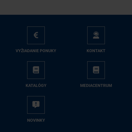
VY­ŽIA­DA­NIE PO­NU­KY
KON­TAKT
KA­TA­LÓ­GY
ME­DIA­CEN­TRUM
NO­VIN­KY