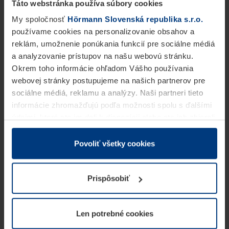
Táto webstránka používa súbory cookies
My spoločnosť
Hörmann Slovenská republika s.r.o.
používame cookies na personalizovanie obsahov a
reklám, umožnenie ponúkania funkcií pre sociálne médiá
a analyzovanie prístupov na našu webovú stránku.
Okrem toho informácie ohľadom Vášho používania
webovej stránky postupujeme na našich partnerov pre
sociálne médiá, reklamu a analýzy. Naši partneri tieto
informácie zhromažďujú podľa možnosti spolu s ďalšími
údajmi, ktoré ste im dali k dispozícii alebo ste ich zbierali
v rámci Vášho využívania služieb.
Z právneho hľadiska môžeme cookies ukladať na Vašom
Povoliť všetky cookies
zariadení, keď sú tieto bezpodmienečne potrebné na
prevádzku tejto stránky. Pre všetky ostatné typy cookie
Prispôsobiť
potrebujeme Vaše povolenie. Vaše povolenie môžete
kedykoľvek zmeniť alebo odvolať vo vysvetlení cookie
na stránke
Vyhlásenie o ochrane osobných údajov
Len potrebné cookies
našej webovej stránky.