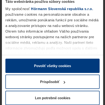
Táto webstránka používa súbory cookies
My spoločnosť
Hörmann Slovenská republika s.r.o.
používame cookies na personalizovanie obsahov a
reklám, umožnenie ponúkania funkcií pre sociálne médiá
a analyzovanie prístupov na našu webovú stránku.
Okrem toho informácie ohľadom Vášho používania
webovej stránky postupujeme na našich partnerov pre
sociálne médiá, reklamu a analýzy. Naši partneri tieto
informácie zhromažďujú podľa možnosti spolu s ďalšími
údajmi, ktoré ste im dali k dispozícii alebo ste ich zbierali
v rámci Vášho využívania služieb.
Z právneho hľadiska môžeme cookies ukladať na Vašom
Povoliť všetky cookies
zariadení, keď sú tieto bezpodmienečne potrebné na
prevádzku tejto stránky. Pre všetky ostatné typy cookie
Prispôsobiť
potrebujeme Vaše povolenie. Vaše povolenie môžete
kedykoľvek zmeniť alebo odvolať vo vysvetlení cookie
na stránke
Vyhlásenie o ochrane osobných údajov
Len potrebné cookies
našej webovej stránky.