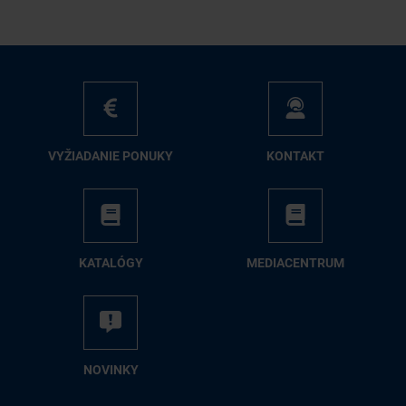
VY­ŽIA­DA­NIE PO­NU­KY
KON­TAKT
KA­TA­LÓ­GY
ME­DIA­CEN­TRUM
NO­VIN­KY