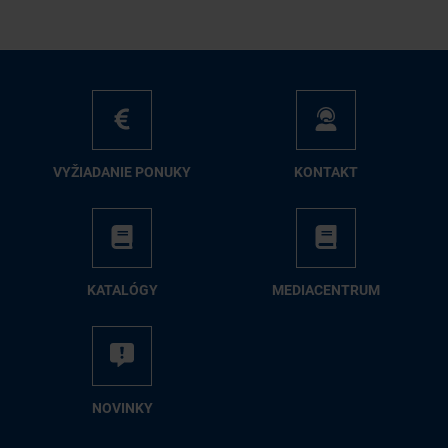
VY­ŽIA­DA­NIE PO­NU­KY
KON­TAKT
KA­TA­LÓ­GY
ME­DIA­CEN­TRUM
NO­VIN­KY