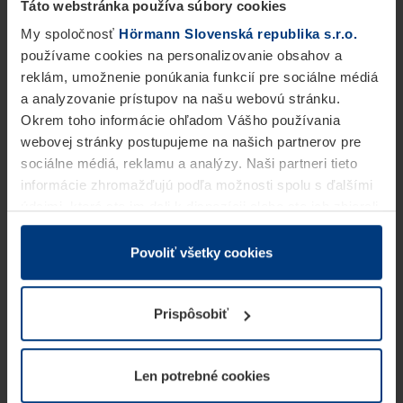
Táto webstránka používa súbory cookies
My spoločnosť
Hörmann Slovenská republika s.r.o.
používame cookies na personalizovanie obsahov a
reklám, umožnenie ponúkania funkcií pre sociálne médiá
a analyzovanie prístupov na našu webovú stránku.
Okrem toho informácie ohľadom Vášho používania
webovej stránky postupujeme na našich partnerov pre
sociálne médiá, reklamu a analýzy. Naši partneri tieto
informácie zhromažďujú podľa možnosti spolu s ďalšími
údajmi, ktoré ste im dali k dispozícii alebo ste ich zbierali
v rámci Vášho využívania služieb.
Z právneho hľadiska môžeme cookies ukladať na Vašom
Povoliť všetky cookies
zariadení, keď sú tieto bezpodmienečne potrebné na
prevádzku tejto stránky. Pre všetky ostatné typy cookie
Prispôsobiť
potrebujeme Vaše povolenie. Vaše povolenie môžete
kedykoľvek zmeniť alebo odvolať vo vysvetlení cookie
na stránke
Vyhlásenie o ochrane osobných údajov
Len potrebné cookies
našej webovej stránky.