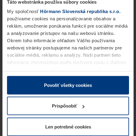
Táto webstránka používa súbory cookies
My spoločnosť
Hörmann Slovenská republika s.r.o.
používame cookies na personalizovanie obsahov a
reklám, umožnenie ponúkania funkcií pre sociálne médiá
a analyzovanie prístupov na našu webovú stránku.
Okrem toho informácie ohľadom Vášho používania
webovej stránky postupujeme na našich partnerov pre
sociálne médiá, reklamu a analýzy. Naši partneri tieto
informácie zhromažďujú podľa možnosti spolu s ďalšími
údajmi, ktoré ste im dali k dispozícii alebo ste ich zbierali
v rámci Vášho využívania služieb.
Z právneho hľadiska môžeme cookies ukladať na Vašom
Povoliť všetky cookies
zariadení, keď sú tieto bezpodmienečne potrebné na
prevádzku tejto stránky. Pre všetky ostatné typy cookie
Prispôsobiť
potrebujeme Vaše povolenie. Vaše povolenie môžete
kedykoľvek zmeniť alebo odvolať vo vysvetlení cookie
na stránke
Vyhlásenie o ochrane osobných údajov
Len potrebné cookies
našej webovej stránky.