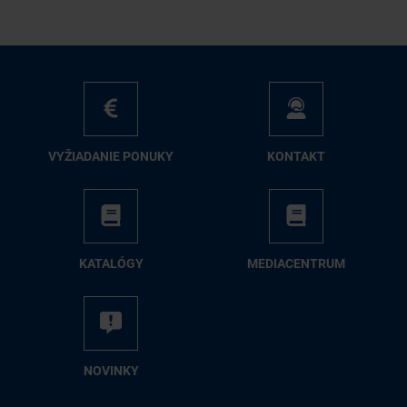
VY­ŽIA­DA­NIE PO­NU­KY
KON­TAKT
KA­TA­LÓ­GY
ME­DIA­CEN­TRUM
NO­VIN­KY