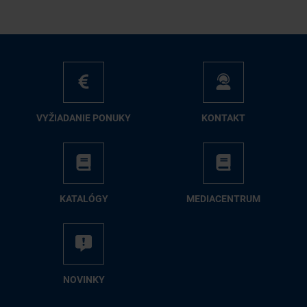
VY­ŽIA­DA­NIE PO­NU­KY
KON­TAKT
KA­TA­LÓ­GY
ME­DIA­CEN­TRUM
NO­VIN­KY