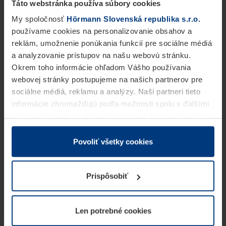
Táto webstránka používa súbory cookies
My spoločnosť
Hörmann Slovenská republika s.r.o.
používame cookies na personalizovanie obsahov a
reklám, umožnenie ponúkania funkcií pre sociálne médiá
a analyzovanie prístupov na našu webovú stránku.
Okrem toho informácie ohľadom Vášho používania
webovej stránky postupujeme na našich partnerov pre
sociálne médiá, reklamu a analýzy. Naši partneri tieto
informácie zhromažďujú podľa možnosti spolu s ďalšími
údajmi, ktoré ste im dali k dispozícii alebo ste ich zbierali
v rámci Vášho využívania služieb.
Z právneho hľadiska môžeme cookies ukladať na Vašom
Povoliť všetky cookies
zariadení, keď sú tieto bezpodmienečne potrebné na
prevádzku tejto stránky. Pre všetky ostatné typy cookie
Prispôsobiť
potrebujeme Vaše povolenie. Vaše povolenie môžete
kedykoľvek zmeniť alebo odvolať vo vysvetlení cookie
na stránke
Vyhlásenie o ochrane osobných údajov
Len potrebné cookies
našej webovej stránky.