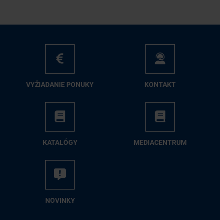
VY­ŽIA­DA­NIE PO­NU­KY
KON­TAKT
KA­TA­LÓ­GY
ME­DIA­CEN­TRUM
NO­VIN­KY