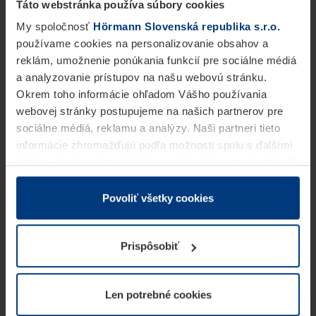
Táto webstránka používa súbory cookies
My spoločnosť
Hörmann Slovenská republika s.r.o.
používame cookies na personalizovanie obsahov a
reklám, umožnenie ponúkania funkcií pre sociálne médiá
a analyzovanie prístupov na našu webovú stránku.
Okrem toho informácie ohľadom Vášho používania
webovej stránky postupujeme na našich partnerov pre
sociálne médiá, reklamu a analýzy. Naši partneri tieto
informácie zhromažďujú podľa možnosti spolu s ďalšími
údajmi, ktoré ste im dali k dispozícii alebo ste ich zbierali
v rámci Vášho využívania služieb.
Z právneho hľadiska môžeme cookies ukladať na Vašom
Povoliť všetky cookies
zariadení, keď sú tieto bezpodmienečne potrebné na
prevádzku tejto stránky. Pre všetky ostatné typy cookie
Prispôsobiť
potrebujeme Vaše povolenie. Vaše povolenie môžete
kedykoľvek zmeniť alebo odvolať vo vysvetlení cookie
na stránke
Vyhlásenie o ochrane osobných údajov
Len potrebné cookies
našej webovej stránky.