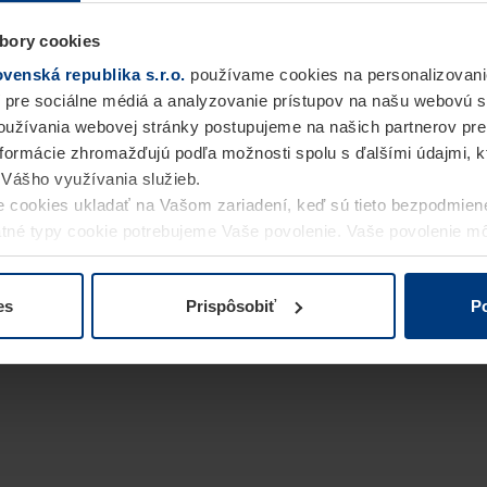
bory cookies
enská republika s.r.o.
používame cookies na personalizovani
 pre sociálne médiá a analyzovanie prístupov na našu webovú 
užívania webovej stránky postupujeme na našich partnerov pre
informácie zhromažďujú podľa možnosti spolu s ďalšími údajmi, kto
i Vášho využívania služieb.
 cookies ukladať na Vašom zariadení, keď sú tieto bezpodmien
statné typy cookie potrebujeme Vaše povolenie. Vaše povolenie 
cookie na stránke
Vyhlásenie o ochrane osobných údajov
naše
es
Prispôsobiť
Po