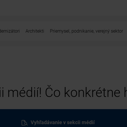
ernizátori
Architekti
Priemysel, podnikanie, verejný sektor
cii médií! Čo konkrétne
Vyhľadávanie v sekcii médií