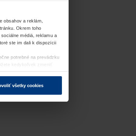
e obsahov a reklám,
stránku. Okrem toho
 sociálne médiá, reklamu a
ré ste im dali k dispozícii
ečne potrebné na prevádzku
môžete kedykoľvek zmeniť
j webovej stránky.
voliť všetky cookies