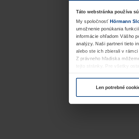
Táto webstránka používa sú
My spoločnosť
Hörmann Slov
umožnenie ponúkania funkcií
informácie ohľadom Vášho po
analýzy. Naši partneri tieto 
alebo ste ich zbierali v rámc
Z právneho hľadiska môžeme
tejto stránky. Pre všetky o
alebo odvolať vo vysvetlení 
Len potrebné cooki