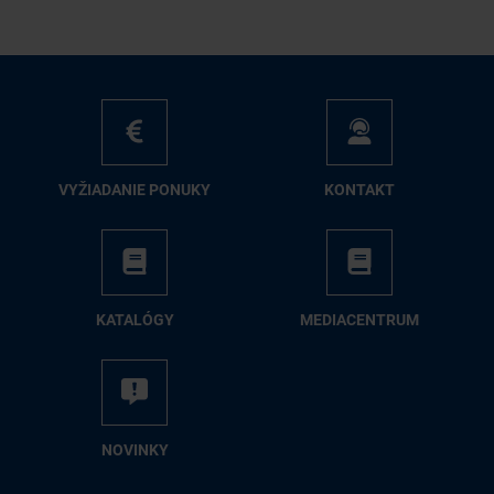
VY­ŽIA­DA­NIE PO­NU­KY
KON­TAKT
KA­TA­LÓ­GY
ME­DIA­CEN­TRUM
NO­VIN­KY