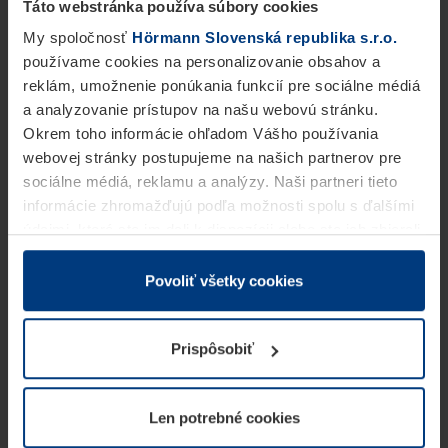
Táto webstránka používa súbory cookies
My spoločnosť
Hörmann Slovenská republika s.r.o.
používame cookies na personalizovanie obsahov a
reklám, umožnenie ponúkania funkcií pre sociálne médiá
a analyzovanie prístupov na našu webovú stránku.
Okrem toho informácie ohľadom Vášho používania
webovej stránky postupujeme na našich partnerov pre
sociálne médiá, reklamu a analýzy. Naši partneri tieto
informácie zhromažďujú podľa možnosti spolu s ďalšími
údajmi, ktoré ste im dali k dispozícii alebo ste ich zbierali
v rámci Vášho využívania služieb.
Z právneho hľadiska môžeme cookies ukladať na Vašom
Povoliť všetky cookies
zariadení, keď sú tieto bezpodmienečne potrebné na
prevádzku tejto stránky. Pre všetky ostatné typy cookie
Prispôsobiť
potrebujeme Vaše povolenie. Vaše povolenie môžete
kedykoľvek zmeniť alebo odvolať vo vysvetlení cookie
na stránke
Vyhlásenie o ochrane osobných údajov
Len potrebné cookies
našej webovej stránky.