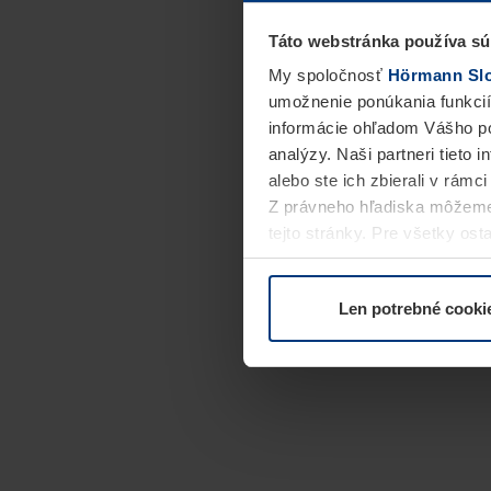
Táto webstránka používa sú
My spoločnosť
Hörmann Slov
umožnenie ponúkania funkcií
informácie ohľadom Vášho po
analýzy. Naši partneri tieto 
alebo ste ich zbierali v rámc
Z právneho hľadiska môžeme
tejto stránky. Pre všetky o
alebo odvolať vo vysvetlení 
Len potrebné cooki