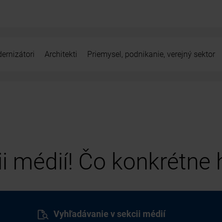
ernizátori
Architekti
Priemysel, podnikanie, verejný sektor
cii médií! Čo konkrétne
Vyhľadávanie v sekcii médií