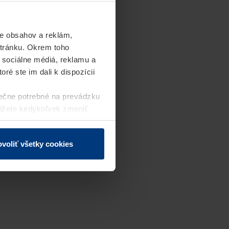
e obsahov a reklám,
stránku. Okrem toho
 sociálne médiá, reklamu a
ré ste im dali k dispozícii
ečne potrebné na prevádzku
môžete kedykoľvek zmeniť
j webovej stránky.
voliť všetky cookies