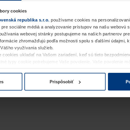
bory cookies
enská republika s.r.o.
používame cookies na personalizovani
 pre sociálne médiá a analyzovanie prístupov na našu webovú 
užívania webovej stránky postupujeme na našich partnerov pre
informácie zhromažďujú podľa možnosti spolu s ďalšími údajmi, kto
i Vášho využívania služieb.
 cookies ukladať na Vašom zariadení, keď sú tieto bezpodmien
statné typy cookie potrebujeme Vaše povolenie. Vaše povolenie 
cookie na stránke
Vyhlásenie o ochrane osobných údajov
naše
es
Prispôsobiť
Po