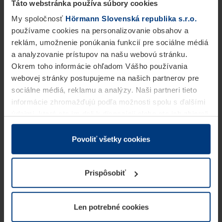
Táto webstránka používa súbory cookies
My spoločnosť
Hörmann Slovenská republika s.r.o.
používame cookies na personalizovanie obsahov a
reklám, umožnenie ponúkania funkcií pre sociálne médiá
a analyzovanie prístupov na našu webovú stránku.
Okrem toho informácie ohľadom Vášho používania
webovej stránky postupujeme na našich partnerov pre
sociálne médiá, reklamu a analýzy. Naši partneri tieto
informácie zhromažďujú podľa možnosti spolu s ďalšími
údajmi, ktoré ste im dali k dispozícii alebo ste ich zbierali
v rámci Vášho využívania služieb.
Z právneho hľadiska môžeme cookies ukladať na Vašom
Povoliť všetky cookies
zariadení, keď sú tieto bezpodmienečne potrebné na
prevádzku tejto stránky. Pre všetky ostatné typy cookie
Prispôsobiť
potrebujeme Vaše povolenie. Vaše povolenie môžete
kedykoľvek zmeniť alebo odvolať vo vysvetlení cookie
na stránke
Vyhlásenie o ochrane osobných údajov
Len potrebné cookies
našej webovej stránky.