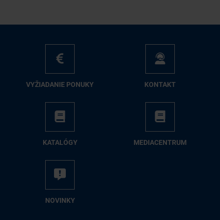
VY­ŽIA­DA­NIE PO­NU­KY
KON­TAKT
KA­TA­LÓ­GY
ME­DIA­CEN­TRUM
NO­VIN­KY