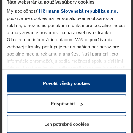
Táto webstránka používa súbory cookies
My spoločnosť
Hörmann Slovenská republika s.r.o.
používame cookies na personalizovanie obsahov a
reklám, umožnenie ponúkania funkcií pre sociálne médiá
a analyzovanie prístupov na našu webovú stránku.
Okrem toho informácie ohľadom Vášho používania
webovej stránky postupujeme na našich partnerov pre
sociálne médiá, reklamu a analýzy. Naši partneri tieto
informácie zhromažďujú podľa možnosti spolu s ďalšími
údajmi, ktoré ste im dali k dispozícii alebo ste ich zbierali
v rámci Vášho využívania služieb.
Z právneho hľadiska môžeme cookies ukladať na Vašom
Povoliť všetky cookies
zariadení, keď sú tieto bezpodmienečne potrebné na
prevádzku tejto stránky. Pre všetky ostatné typy cookie
Prispôsobiť
potrebujeme Vaše povolenie. Vaše povolenie môžete
kedykoľvek zmeniť alebo odvolať vo vysvetlení cookie
na stránke
Vyhlásenie o ochrane osobných údajov
Len potrebné cookies
našej webovej stránky.