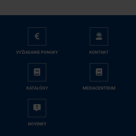
VY­ŽIA­DA­NIE PO­NU­KY
KON­TAKT
KA­TA­LÓ­GY
ME­DIA­CEN­TRUM
NO­VIN­KY