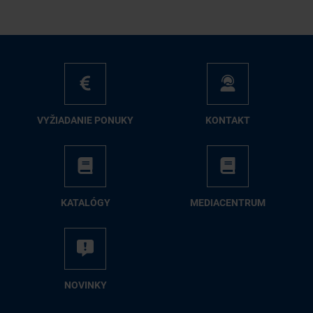
VY­ŽIA­DA­NIE PO­NU­KY
KON­TAKT
KA­TA­LÓ­GY
ME­DIA­CEN­TRUM
NO­VIN­KY