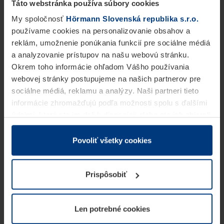
Táto webstránka používa súbory cookies
My spoločnosť
Hörmann Slovenská republika s.r.o.
používame cookies na personalizovanie obsahov a
reklám, umožnenie ponúkania funkcií pre sociálne médiá
a analyzovanie prístupov na našu webovú stránku.
Okrem toho informácie ohľadom Vášho používania
webovej stránky postupujeme na našich partnerov pre
sociálne médiá, reklamu a analýzy. Naši partneri tieto
informácie zhromažďujú podľa možnosti spolu s ďalšími
údajmi, ktoré ste im dali k dispozícii alebo ste ich zbierali
v rámci Vášho využívania služieb.
Z právneho hľadiska môžeme cookies ukladať na Vašom
Povoliť všetky cookies
zariadení, keď sú tieto bezpodmienečne potrebné na
prevádzku tejto stránky. Pre všetky ostatné typy cookie
Prispôsobiť
potrebujeme Vaše povolenie. Vaše povolenie môžete
kedykoľvek zmeniť alebo odvolať vo vysvetlení cookie
na stránke
Vyhlásenie o ochrane osobných údajov
Len potrebné cookies
našej webovej stránky.