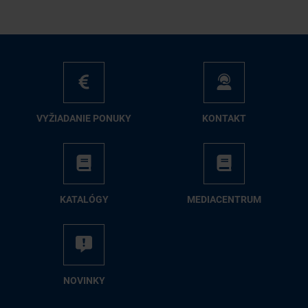
VY­ŽIA­DA­NIE PO­NU­KY
KON­TAKT
KA­TA­LÓ­GY
ME­DIA­CEN­TRUM
NO­VIN­KY