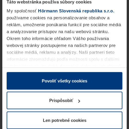
Táto webstránka používa súbory cookies
My spoločnosť
Hörmann Slovenská republika s.r.o.
používame cookies na personalizovanie obsahov a
reklám, umožnenie ponúkania funkcií pre sociálne médiá
a analyzovanie prístupov na našu webovú stránku.
Okrem toho informácie ohľadom Vášho používania
webovej stránky postupujeme na našich partnerov pre
sociálne médiá, reklamu a analýzy. Naši partneri tieto
informácie zhromažďujú podľa možnosti spolu s ďalšími
údajmi, ktoré ste im dali k dispozícii alebo ste ich zbierali
v rámci Vášho využívania služieb.
Z právneho hľadiska môžeme cookies ukladať na Vašom
Povoliť všetky cookies
zariadení, keď sú tieto bezpodmienečne potrebné na
prevádzku tejto stránky. Pre všetky ostatné typy cookie
Prispôsobiť
potrebujeme Vaše povolenie. Vaše povolenie môžete
kedykoľvek zmeniť alebo odvolať vo vysvetlení cookie
na stránke
Vyhlásenie o ochrane osobných údajov
Len potrebné cookies
našej webovej stránky.