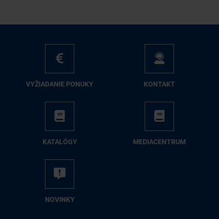
VY­ŽIA­DA­NIE PO­NU­KY
KON­TAKT
KA­TA­LÓ­GY
ME­DIA­CEN­TRUM
NO­VIN­KY