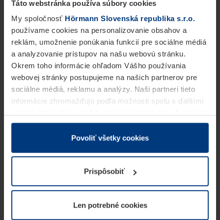
Táto webstránka používa súbory cookies
My spoločnosť
Hörmann Slovenská republika s.r.o.
používame cookies na personalizovanie obsahov a
reklám, umožnenie ponúkania funkcií pre sociálne médiá
a analyzovanie prístupov na našu webovú stránku.
Okrem toho informácie ohľadom Vášho používania
webovej stránky postupujeme na našich partnerov pre
sociálne médiá, reklamu a analýzy. Naši partneri tieto
informácie zhromažďujú podľa možnosti spolu s ďalšími
údajmi, ktoré ste im dali k dispozícii alebo ste ich zbierali
v rámci Vášho využívania služieb.
Z právneho hľadiska môžeme cookies ukladať na Vašom
Povoliť všetky cookies
zariadení, keď sú tieto bezpodmienečne potrebné na
prevádzku tejto stránky. Pre všetky ostatné typy cookie
Prispôsobiť
potrebujeme Vaše povolenie. Vaše povolenie môžete
kedykoľvek zmeniť alebo odvolať vo vysvetlení cookie
na stránke
Vyhlásenie o ochrane osobných údajov
Len potrebné cookies
našej webovej stránky.