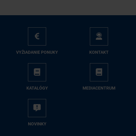
VY­ŽIA­DA­NIE PO­NU­KY
KON­TAKT
KA­TA­LÓ­GY
ME­DIA­CEN­TRUM
NO­VIN­KY