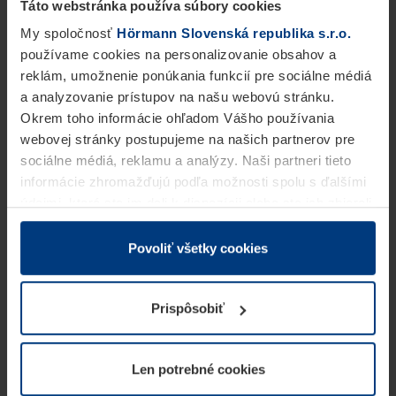
Táto webstránka používa súbory cookies
My spoločnosť
Hörmann Slovenská republika s.r.o.
používame cookies na personalizovanie obsahov a
reklám, umožnenie ponúkania funkcií pre sociálne médiá
a analyzovanie prístupov na našu webovú stránku.
Okrem toho informácie ohľadom Vášho používania
webovej stránky postupujeme na našich partnerov pre
sociálne médiá, reklamu a analýzy. Naši partneri tieto
informácie zhromažďujú podľa možnosti spolu s ďalšími
údajmi, ktoré ste im dali k dispozícii alebo ste ich zbierali
v rámci Vášho využívania služieb.
Z právneho hľadiska môžeme cookies ukladať na Vašom
Povoliť všetky cookies
zariadení, keď sú tieto bezpodmienečne potrebné na
prevádzku tejto stránky. Pre všetky ostatné typy cookie
Prispôsobiť
potrebujeme Vaše povolenie. Vaše povolenie môžete
kedykoľvek zmeniť alebo odvolať vo vysvetlení cookie
na stránke
Vyhlásenie o ochrane osobných údajov
Len potrebné cookies
našej webovej stránky.