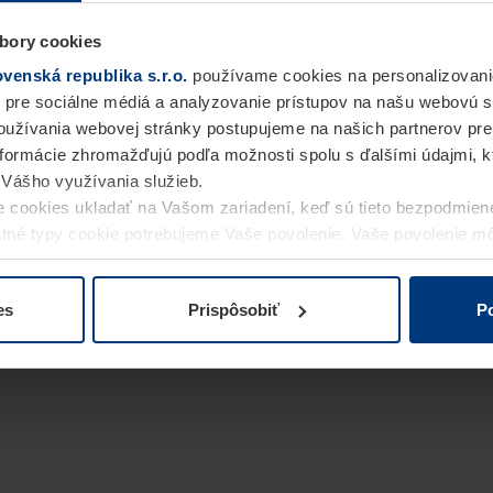
bory cookies
enská republika s.r.o.
používame cookies na personalizovani
 pre sociálne médiá a analyzovanie prístupov na našu webovú 
užívania webovej stránky postupujeme na našich partnerov pre
informácie zhromažďujú podľa možnosti spolu s ďalšími údajmi, kto
i Vášho využívania služieb.
 cookies ukladať na Vašom zariadení, keď sú tieto bezpodmien
statné typy cookie potrebujeme Vaše povolenie. Vaše povolenie 
cookie na stránke
Vyhlásenie o ochrane osobných údajov
naše
es
Prispôsobiť
Po