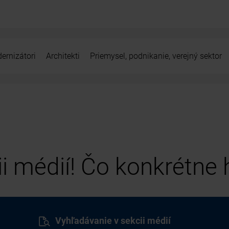
ernizátori
Architekti
Priemysel, podnikanie, verejný sektor
cii médií! Čo konkrétne
Vyhľadávanie v sekcii médií