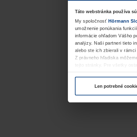
Táto webstránka používa sú
My spoločnosť
Hörmann Slov
umožnenie ponúkania funkcií
informácie ohľadom Vášho po
analýzy. Naši partneri tieto 
alebo ste ich zbierali v rámc
Z právneho hľadiska môžeme
tejto stránky. Pre všetky o
alebo odvolať vo vysvetlení 
Len potrebné cooki