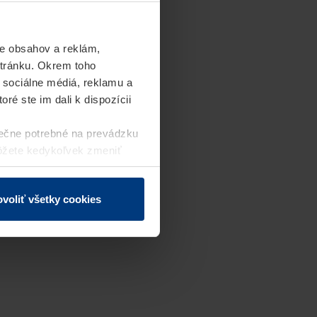
e obsahov a reklám,
stránku. Okrem toho
 sociálne médiá, reklamu a
ré ste im dali k dispozícii
ečne potrebné na prevádzku
môžete kedykoľvek zmeniť
j webovej stránky.
voliť všetky cookies